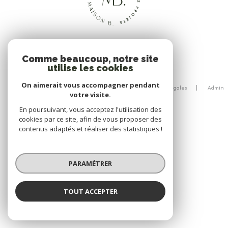
Comme beaucoup, notre site
utilise les cookies
© 2026 | Tous droits réservés
On aimerait vous accompagner pendant
Nos honoraires
Nos partenaires
Mentions légales
Admin
votre visite.
Politique RGPD
Cookies
En poursuivant, vous acceptez l'utilisation des
Réalisé par :
cookies par ce site, afin de vous proposer des
contenus adaptés et réaliser des statistiques !
PARAMÉTRER
TOUT ACCEPTER