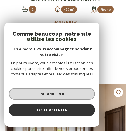
2
430 m²
Piscine
629 000 €
Proposé par
Comme beaucoup, notre site
MAISON B.
utilise les cookies
On aimerait vous accompagner pendant
VOIR LE BIEN
votre visite.
En poursuivant, vous acceptez l'utilisation des
cookies par ce site, afin de vous proposer des
contenus adaptés et réaliser des statistiques !
NOUVEAUTÉ
PARAMÉTRER
TOUT ACCEPTER