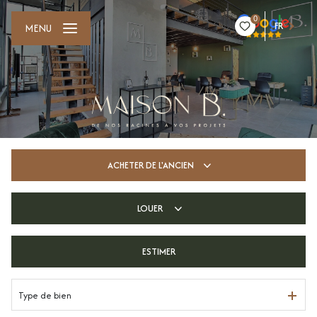
0
FR
MENU
ACHETER
DE L'ANCIEN
LOUER
De l'ancien
De l'immo pro
ESTIMER
longue durée
Type de bien