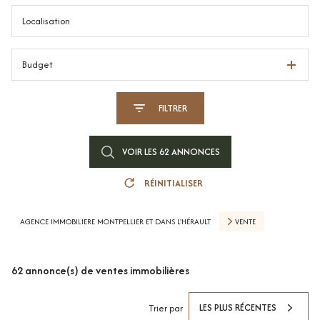
Budget
FILTRER
VOIR LES
62
ANNONCES
RÉINITIALISER
AGENCE IMMOBILIERE MONTPELLIER ET DANS L'HÉRAULT
VENTE
62
annonce(s) de ventes immobilières
LES PLUS RÉCENTES
Trier par