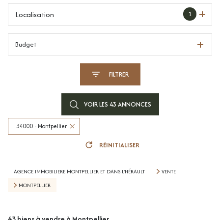
Localisation
1
Budget
FILTRER
VOIR LES
43
ANNONCES
34000 - Montpellier
RÉINITIALISER
AGENCE IMMOBILIERE MONTPELLIER ET DANS L'HÉRAULT
VENTE
MONTPELLIER
43
biens à vendre à Montpellier