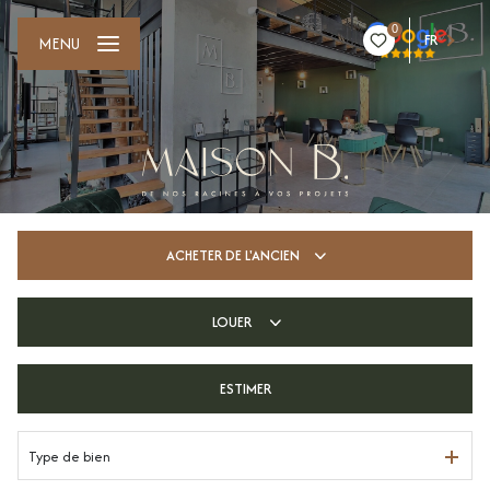
0
FR
MENU
ACHETER
DE L'ANCIEN
LOUER
De l'ancien
De l'immo pro
ESTIMER
longue durée
Type de bien