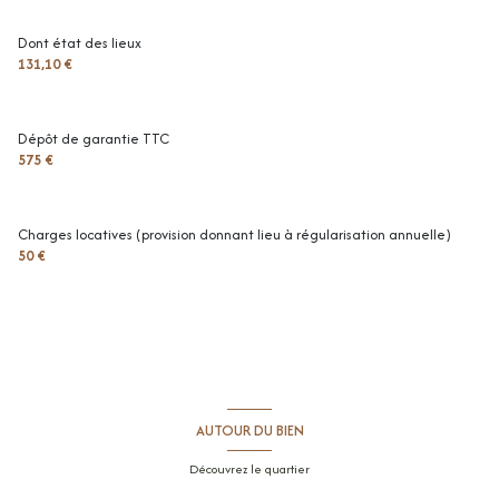
chambre
11 m²
Dont état des lieux
131,10 €
salle de douche
4.5 m²
Dépôt de garantie TTC
575 €
Charges locatives (provision donnant lieu à régularisation annuelle)
50 €
AUTOUR DU BIEN
Découvrez le quartier