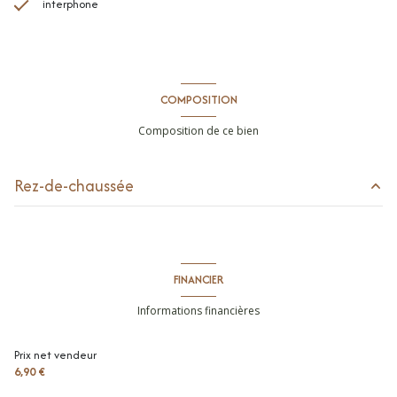
interphone
COMPOSITION
Composition de ce bien
Rez-de-chaussée
cuisine
m²
toilettes
m²
FINANCIER
parking intérieur
m²
Informations financières
balcon
m²
Prix net vendeur
entrée
4.25 m²
6,90 €
séjour
23.95 m²