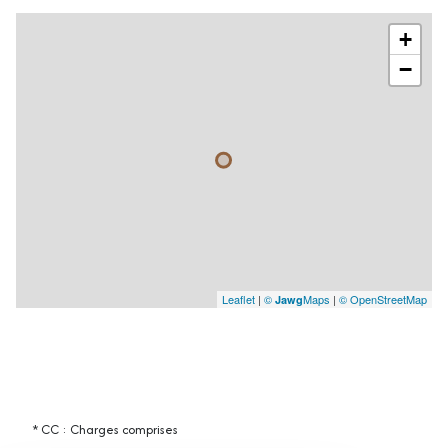
+
−
Leaflet
|
©
Maps
|
© OpenStreetMap
Jawg
* CC : Charges comprises