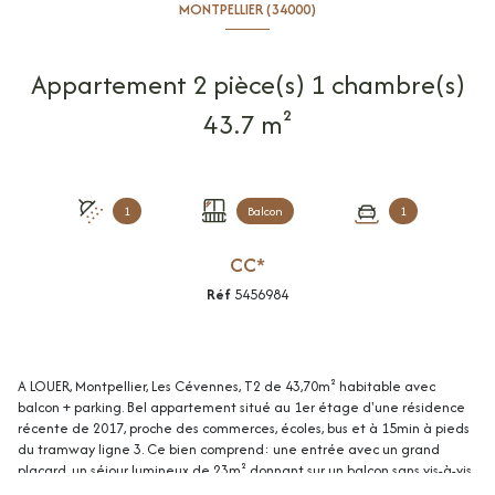
MONTPELLIER (34000)
Appartement 2 pièce(s) 1 chambre(s)
43.7 m²
1
Balcon
1
CC*
Réf
5456984
A LOUER, Montpellier, Les Cévennes, T2 de 43,70m² habitable avec
balcon + parking. Bel appartement situé au 1er étage d'une résidence
récente de 2017, proche des commerces, écoles, bus et à 15min à pieds
du tramway ligne 3. Ce bien comprend: une entrée avec un grand
placard, un séjour lumineux de 23m² donnant sur un balcon sans vis-à-vis
de 9m², une cuisine ouverte aménagée et équipée (petit