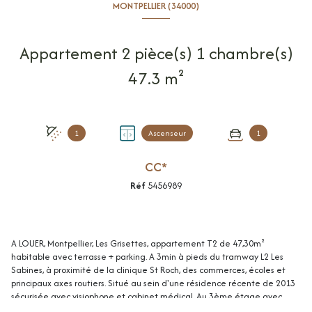
MONTPELLIER (34000)
Appartement 2 pièce(s) 1 chambre(s)
47.3 m²
1
Ascenseur
1
CC*
Réf
5456989
A LOUER, Montpellier, Les Grisettes, appartement T2 de 47,30m²
habitable avec terrasse + parking. A 3min à pieds du tramway L2 Les
Sabines, à proximité de la clinique St Roch, des commerces, écoles et
principaux axes routiers. Situé au sein d'une résidence récente de 2013
sécurisée avec visiophone et cabinet médical. Au 3ème étage avec
ascenceur, lumineux et en très bon état, ce bien comprend: une entrée,