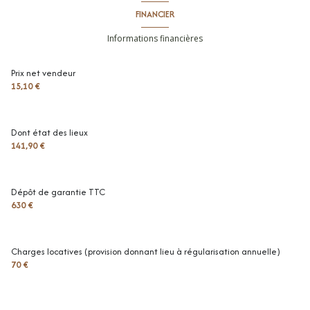
toilettes
m²
FINANCIER
parking intérieur
m²
Informations financières
terrasse
12 m²
Prix net vendeur
entrée
3.5 m²
15,10 €
séjour
26.8 m²
chambre
11.4 m²
Dont état des lieux
141,90 €
salle de douche
5.6 m²
Dépôt de garantie TTC
630 €
Charges locatives (provision donnant lieu à régularisation annuelle)
70 €