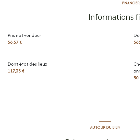
FINANCIER
parking intérieur
Informations f
séjour
Prix net vendeur
Dé
chambre
56,57 €
56
salle de douche
terrasse
Dont état des lieux
Cha
117,33 €
ann
50 
AUTOUR DU BIEN