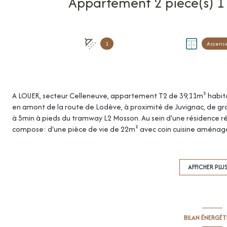
1
Ascens
A LOUER, secteur Celleneuve, appartement T2 de 39,11m² habitab
en amont de la route de Lodève, à proximité de Juvignac, de g
à 5min à pieds du tramway L2 Mosson. Au sein d'une résidence r
compose: d'une pièce de vie de 22m² avec coin cuisine aménagée
moderne avec WC, d'une chambre lumineuse et d'une belle terra
l'arrière de la résidence. Vous disposerez d'une place de parking
volets roulants manuels, chauffage gaz individuel. LIBRE 1er m
AFFICHER PLU
froide inclus). Dépôt de garantie: 565€. Honoraires à la charge du
de dossier, rédaction du bail) + 117,33€ (frais d'état des lieux). Vo
commercial (immatriculé au RSAC de Montpellier n° 832 378 533)
BILAN ÉNERGÉ