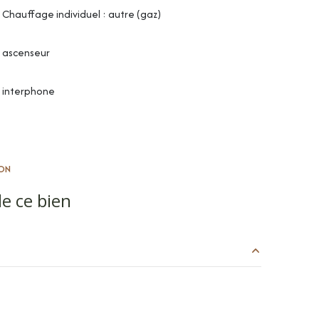
Chauffage individuel : autre (gaz)
ascenseur
interphone
ON
e ce bien
m²
m²