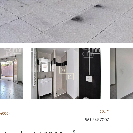
CC*
34000)
Réf
5457007