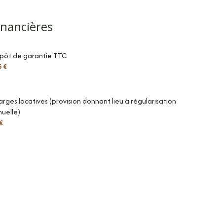
m²
inancières
21.17 m²
pôt de garantie TTC
11.44 m²
5 €
6.5 m²
18 m²
rges locatives (provision donnant lieu à régularisation
uelle)
€