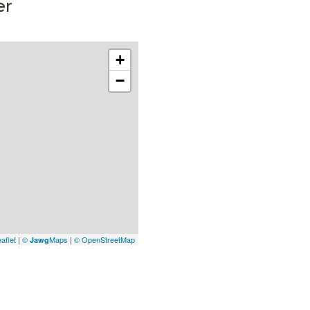
er
+
−
aflet
|
©
Maps
|
© OpenStreetMap
Jawg