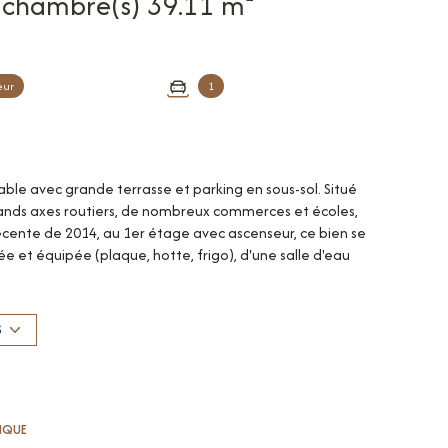
Appartement 2 pièce(s) 1 chambre(s) 39.11 m²
eur
1
le avec grande terrasse et parking en sous-sol. Situé
rands axes routiers, de nombreux commerces et écoles,
écente de 2014, au 1er étage avec ascenseur, ce bien se
 et équipée (plaque, hotte, frigo), d'une salle d'eau
sse de 18m² sans vis-à-vis et au calme donnant sur
 sécurisée en sous-sol, fenêtres double vitrage PVC,
ars. Loyer: 615€ par mois dont 50€ de charges (TOM+eau
S
 locataire: 391,10€ (honoraires de visite, constitution
tre interlocutrice privilégiée: Célia Bihi, agent
 de l'agence Cimm Immobilier Montpellier.
TIQUE