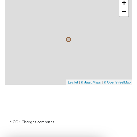
+
−
Leaflet
|
©
Maps
|
© OpenStreetMap
Jawg
* CC : Charges comprises