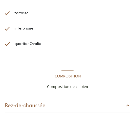
terrasse
interphone
quartier Ovalie
COMPOSITION
Composition de ce bien
Rez-de-chaussée
parking extérieur
m²
cave
m²