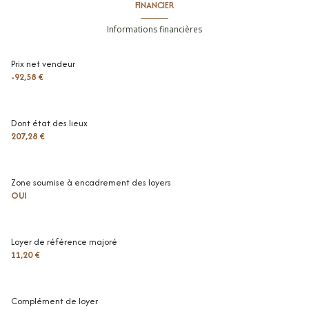
FINANCIER
entrée
3.89 m²
Informations financières
chambre
11.69 m²
Prix net vendeur
toilettes
1.45 m²
-92,58 €
terrasse
14.11 m²
cuisine
10.84 m²
Dont état des lieux
207,28 €
dégagement
5.14 m²
chambre
11.45 m²
Zone soumise à encadrement des loyers
séjour
19.49 m²
OUI
salle de bains
4.46 m²
Loyer de référence majoré
11,20 €
Complément de loyer