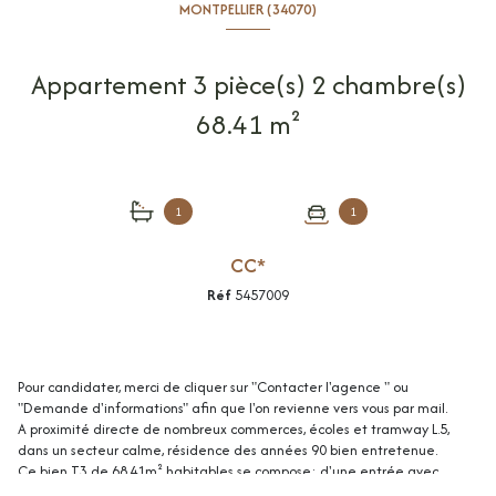
MONTPELLIER (34070)
Appartement 3 pièce(s) 2 chambre(s)
68.41 m²
1
1
CC*
Réf
5457009
Pour candidater, merci de cliquer sur "Contacter l'agence " ou
"Demande d'informations" afin que l'on revienne vers vous par mail.
A proximité directe de nombreux commerces, écoles et tramway L.5,
dans un secteur calme, résidence des années 90 bien entretenue.
Ce bien T3 de 68.41m² habitables se compose: d'une entrée avec
grand placard, pièce de vie de 20m², cuisine indépendante aménagée