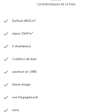
Caractéristiques de ce bien
Surface 68,41 m²
séjour 19,49 m²
2 chambre(s)
1 salle(s) de bain
construit en 1985
2ème étage
vue Dégagée,null
cave