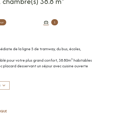
Appartement 2 pièce(s) 1 chambre(s) 38.8 m²
eur
1
médiate de la ligne 5 de tramway, du bus, écoles,
lé pour votre plus grand confort, 38.80m² habitables
placard desservant un séjour avec cuisine ouverte
e avec dressing intégré, une salle de bains avec WC.
ve en sous-sol, menuiseries double vitrage PVC,
individuels.
S
tretien des communs, eau froide + TEOM). Dépôt de
ite, constitution de dossier, rédaction du bail) +
e standard : entre 400 et 590€/an (abonnement
TIQUE
se à encadrement des loyers, loyer de référence :