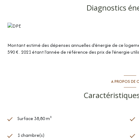
15.10€/m²/loyer de référence majoré : 18.10€/m².
Diagnostics én
Votre interlocutrice privilégiée: Clotilde LEFRANCOIS, chargée d
Montant estimé des dépenses annuelles d'énergie de ce logeme
590 € . 2021 étant l'année de référence des prix de l'énergie util
A PROPOS DE C
Caractéristiques
Surface 38,80 m²
1 chambre(s)