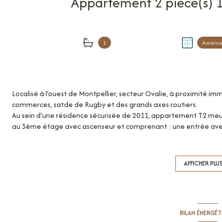
1
Ascens
Localisé à l'ouest de Montpellier, secteur Ovalie, à proximité im
commerces, satde de Rugby et des grands axes routiers.
Au sein d'une résidence sécurisée de 2011, appartement T2 meub
au 3ème étage avec ascenseur et comprenant : une entrée avec 
(plan bar) donnant accès à un beau balcon aménagé, une chambr
Vous disposerez également d'une place de stationnement privati
visiophone, volets roulants et chauffage/eau chaude électriques 
AFFICHER PLU
LIBRE dès le 25 juin. Loyer: 780€/mois dont 80€ de charges (en
garantie: 1 400€. Honoraires à la charge du locataire: 391.49€ (vis
248.16€ (état des lieux).
Montant estimé des dépenses annuelles d'énergie pour un usag
BILAN ÉNERGÉ
compris). Prix moyens des énergies indexés sur 2021. Zone soumi