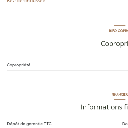
Rez-de-chaussée
salon/sejour
chambre
INFO COP
entrée
Copropr
salle de bain
Copropriété
FINANCIER
Informations f
Dépôt de garantie TTC
Don