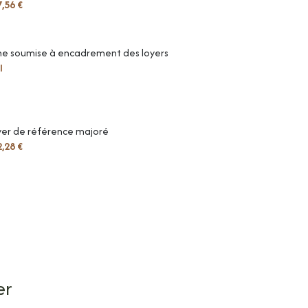
,56 €
ne soumise à encadrement des loyers
I
yer de référence majoré
,28 €
er