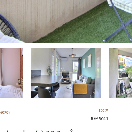
CC*
34070)
Réf
5041