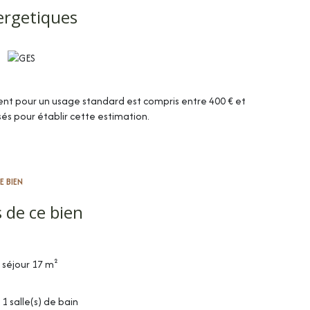
ergetiques
e gestion locative de l'agence Maison B.
nt pour un usage standard est compris entre 400 € et
isés pour établir cette estimation.
E BIEN
 de ce bien
séjour 17 m²
1 salle(s) de bain