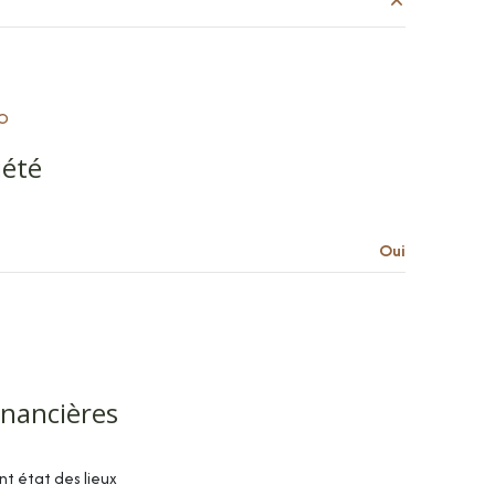
17.1 m²
11.5 m²
RO
4.9 m²
iété
5.3 m²
Oui
inancières
t état des lieux