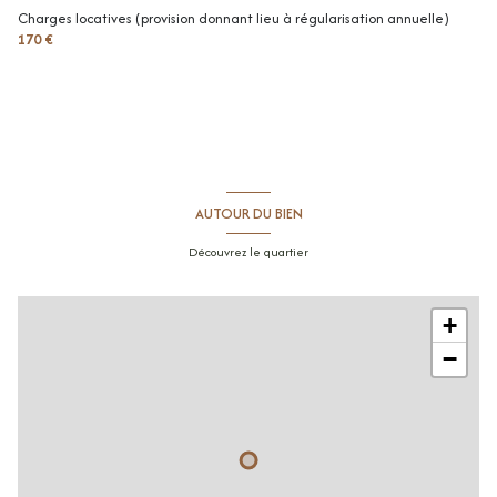
toilettes
1.5 m²
Charges locatives (provision donnant lieu à régularisation annuelle)
170 €
cellier
1.8 m²
terrasse
47.9 m²
AUTOUR DU BIEN
Découvrez le quartier
+
−