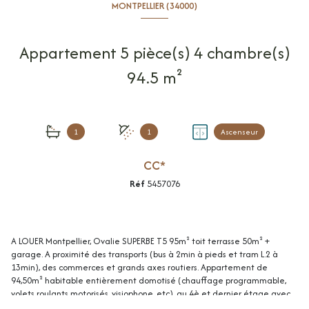
MONTPELLIER (34000)
Appartement 5 pièce(s) 4 chambre(s)
94.5 m²
1
1
Ascenseur
CC*
Réf
5457076
A LOUER Montpellier, Ovalie SUPERBE T5 95m² toit terrasse 50m² +
garage. A proximité des transports (bus à 2min à pieds et tram L.2 à
13min), des commerces et grands axes routiers. Appartement de
94,50m² habitable entièrement domotisé (chauffage programmable,
volets roulants motorisés, visiophone, etc), au 4è et dernier étage avec
ascenseur dans une résidence de standing construite en 2019 et offrant