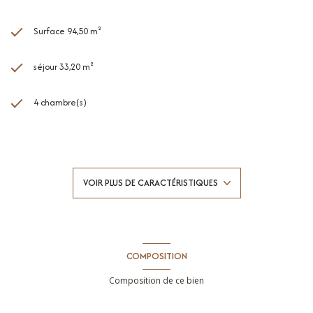
Surface 94,50 m²
séjour 33,20 m²
4 chambre(s)
1 salle(s) de bain
1 salle(s) d'eau
VOIR PLUS DE CARACTÉRISTIQUES
construit en 2019
Chauffage individuel : autre (electrique)
COMPOSITION
1 garage(s)
Composition de ce bien