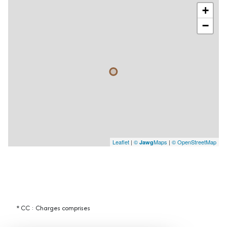
+
−
Leaflet
|
©
Maps
|
© OpenStreetMap
Jawg
* CC : Charges comprises