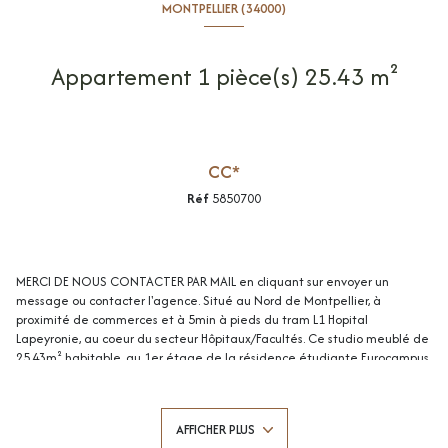
MONTPELLIER (34000)
Appartement 1 pièce(s) 25.43 m²
CC*
Réf
5850700
MERCI DE NOUS CONTACTER PAR MAIL en cliquant sur envoyer un
message ou contacter l'agence. Situé au Nord de Montpellier, à
proximité de commerces et à 5min à pieds du tram L1 Hopital
Lapeyronie, au coeur du secteur Hôpitaux/Facultés. Ce studio meublé de
25.43m² habitable, au 1er étage de la résidence étudiante Eurocampus
se compose d'une belle pièce de vie lumineuse avec kitchenette et
d'une salle d'eau avec WC. DISPONIBLE MI-JUILLET. Menuiseries PVC
double vitrage, résidence sécurisée, nombreux stationnements libres,
AFFICHER PLUS
interphone. Loyer: 508€/mois dont 82€ de charges (eau froide/chaude +