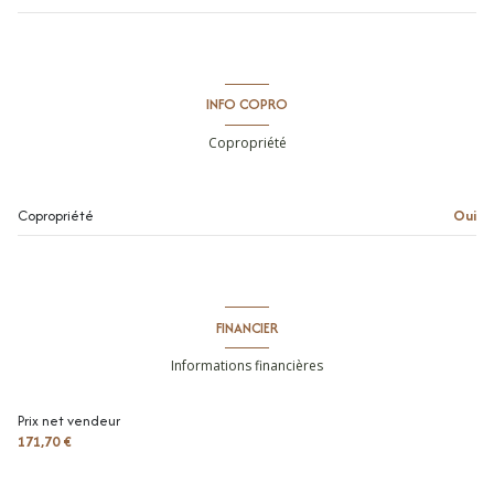
séjour
19.79 m²
cuisine
1.89 m²
INFO COPRO
salle de bains / toilettes
3.75 m²
Copropriété
Copropriété
Oui
FINANCIER
Informations financières
Prix net vendeur
171,70 €