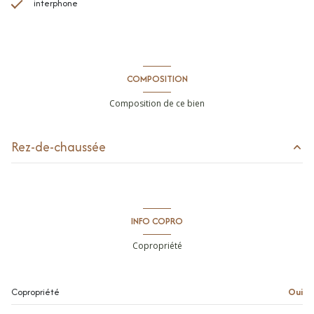
interphone
COMPOSITION
Composition de ce bien
Rez-de-chaussée
séjour/cuisine
20.4 m²
chambre
12.9 m²
INFO COPRO
salle de douche / toilettes
6.4 m²
Copropriété
entrée
2.9 m²
balcon
13.3 m²
Copropriété
Oui