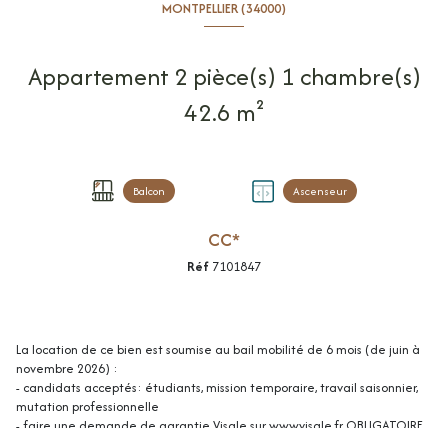
MONTPELLIER (34000)
Appartement 2 pièce(s) 1 chambre(s)
42.6 m²
Balcon
Ascenseur
CC*
Réf
7101847
La location de ce bien est soumise au bail mobilité de 6 mois (de juin à
novembre 2026) :
- candidats acceptés: étudiants, mission temporaire, travail saisonnier,
mutation professionnelle
- faire une demande de garantie Visale sur www.visale.fr OBLIGATOIRE
Situé dans un secteur dynamique à l'Ouest de Montpellier, proche de