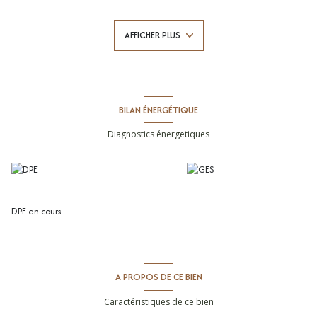
toutes les commodités et commerces, nous vous proposons ce superbe
appartement T2 meublé de 42,60m² habitable comprenant : une
AFFICHER PLUS
entrée avec placard/penderie, pièce de vie lumineuse avec coin cuisine
aménagée/équipée, beau balcon de 13m², une grande chambre avec
placard et une salle d'eau avec WC. Vous disposerez également d'une
place de parking sécurisée en sous-sol, chauffage individuel électrique,
eau chaude/froide collectives.
DISPONIBLE au 1er juin 2026.
BILAN ÉNERGÉTIQUE
Loyer: 774€/mois dont 82€ de charges (entretien des communs, eau +
TEOM). Pas de dépôt de garantie. Honoraires à la charge du locataire:
Diagnostics énergetiques
429.83€ (honoraires de visite, constitution de dossier, rédaction du bail) +
129.08€ (frais d'état des lieux).
Votre interlocutrice privilégiée: Célia Bihi, agent commercial
(immatriculé au RSAC de Montpellier n° 832 378 533) de l'agence Cimm
Immobilier Montpellier.
DPE en cours
A PROPOS DE CE BIEN
Caractéristiques de ce bien