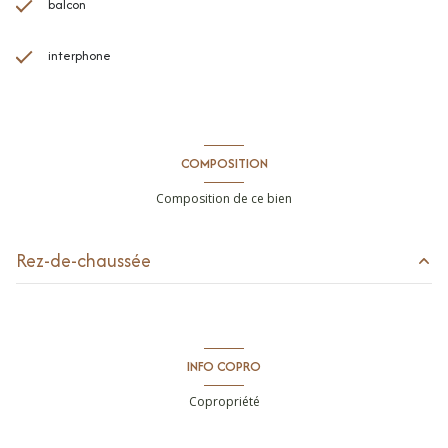
balcon
interphone
COMPOSITION
Composition de ce bien
Rez-de-chaussée
entrée
4.73 m²
cuisine
12.65 m²
INFO COPRO
buanderie
0.95 m²
Copropriété
dégagement
4.75 m²