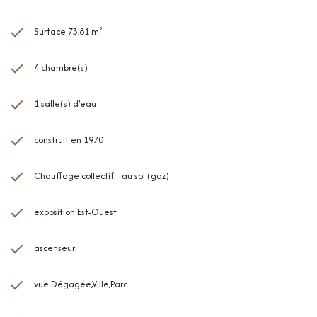
- loyer de référence majoré : 13,7€/m².
Votre interlocutrice privilégiée: Célia Bihi, agent commercial
(immatriculé au RSAC de Montpellier n° 832 378 533) de l'agence
Surface 73,81 m²
MAISON B.
4 chambre(s)
1 salle(s) d'eau
construit en 1970
Chauffage collectif : au sol (gaz)
exposition Est-Ouest
ascenseur
vue Dégagée,Ville,Parc