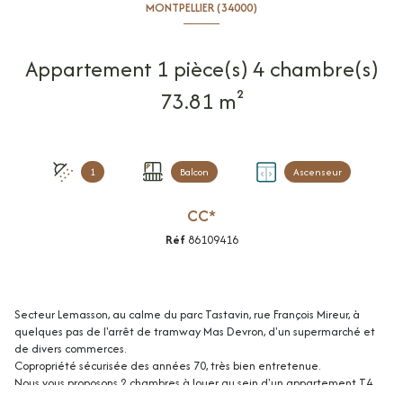
MONTPELLIER (34000)
Appartement 1 pièce(s) 4 chambre(s)
73.81 m²
1
Balcon
Ascenseur
CC*
Réf
86109416
Secteur Lemasson, au calme du parc Tastavin, rue François Mireur, à
quelques pas de l'arrêt de tramway Mas Devron, d'un supermarché et
de divers commerces.
Copropriété sécurisée des années 70, très bien entretenue.
Nous vous proposons 2 chambres à louer au sein d'un appartement T4
meublé de 73.81m² habitable au 5ème et dernier étage avec