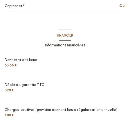
salle de douche
2.78 m²
Copropriété
Oui
toilettes
1.25 m²
chambre
16.2 m²
chambre
10.56 m²
FINANCIER
chambre
10.9 m²
Informations financières
chambre
9.04 m²
Dont état des lieux
balcon
9.32 m²
53,56 €
Dépôt de garantie TTC
320 €
Charges locatives (provision donnant lieu à régularisation annuelle)
100 €