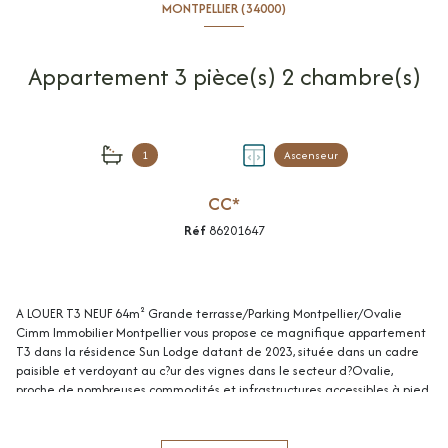
MONTPELLIER (34000)
Appartement 3 pièce(s) 2 chambre(s)
1
Ascenseur
CC*
Réf
86201647
A LOUER T3 NEUF 64m² Grande terrasse/Parking Montpellier/Ovalie
Cimm Immobilier Montpellier vous propose ce magnifique appartement
T3 dans la résidence Sun Lodge datant de 2023, située dans un cadre
paisible et verdoyant au c?ur des vignes dans le secteur d?Ovalie,
proche de nombreuses commodités et infrastructures accessibles à pied
(à 5 min du bus et des 1ers commerces ainsi qu'à 20 min du tramway
L.2). Un parfait équilibre entre ville et campagne. Au 2ème étage, vous
profiterez d'une vue verdoyante grâce à une grande terrasse de