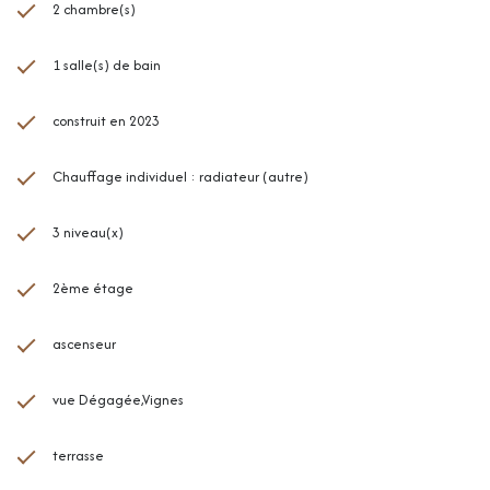
2 chambre(s)
1 salle(s) de bain
construit en 2023
Chauffage individuel : radiateur (autre)
3 niveau(x)
2ème étage
ascenseur
vue Dégagée,Vignes
terrasse