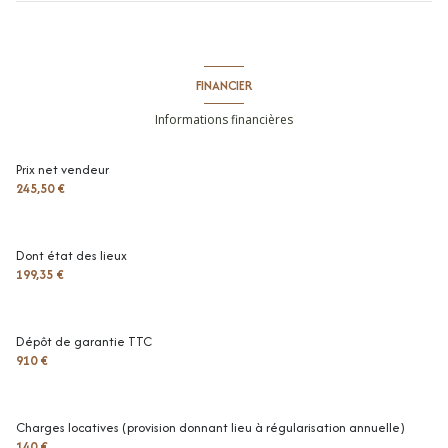
dégagement
3.8 m²
cellier
1.25 m²
terrasse
13.1 m²
FINANCIER
Informations financières
Prix net vendeur
245,50 €
Dont état des lieux
199,35 €
Dépôt de garantie TTC
910 €
Charges locatives (provision donnant lieu à régularisation annuelle)
140 €