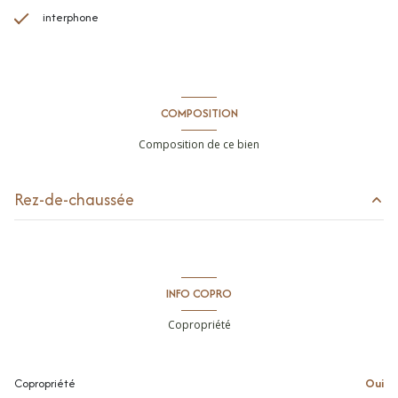
interphone
COMPOSITION
Composition de ce bien
Rez-de-chaussée
séjour/cuisine
30 m²
chambre
14.6 m²
INFO COPRO
chambre
9.05 m²
Copropriété
salle de bains
5.75 m²
toilettes
2 m²
Copropriété
Oui