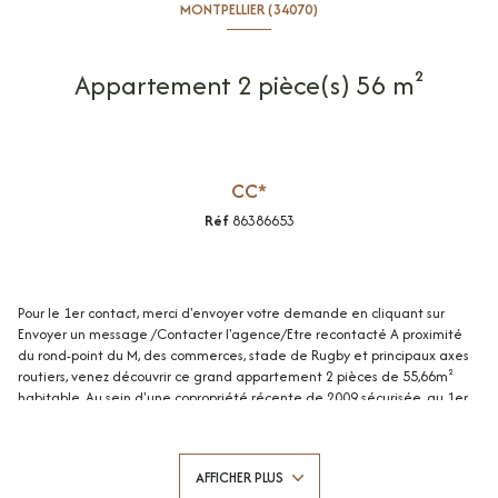
MONTPELLIER (34070)
Appartement 2 pièce(s) 56 m²
CC*
Réf
86386653
Pour le 1er contact, merci d'envoyer votre demande en cliquant sur
Envoyer un message /Contacter l'agence/Etre recontacté A proximité
du rond-point du M, des commerces, stade de Rugby et principaux axes
routiers, venez découvrir ce grand appartement 2 pièces de 55,66m²
habitable. Au sein d'une copropriété récente de 2009 sécurisée, au 1er
étage avec ascenseur, très bon état. Comprenant: entrée avec grand
placard, agréable pièce de vie, cuisine aménagée et équipée, chambre
avec placard, salle de bain et WC séparés. Grande baie vitrée
AFFICHER PLUS
apportant une belle luminosité + place de parking en sous-sol. Double