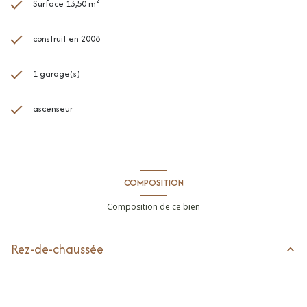
Surface 13,50 m²
construit en 2008
1 garage(s)
ascenseur
COMPOSITION
Composition de ce bien
Rez-de-chaussée
garage
13.5 m²