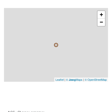
+
−
Leaflet
|
©
Maps
|
© OpenStreetMap
Jawg