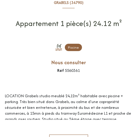
GRABELS (34790)
Appartement 1 pièce(s) 24.12 m²
Piscine
Nous consulter
Réf
5560361
LOCATION Grabels studio meublé 24,12m² habitable avec piscine +
parking. Très bien situé dans Grabels, au calme d'une copropriété
sécurisée et bien entretenue, à proximité du bus et de nombreux
commerces, à 15min à pieds du tramway Euromédecine L1 et proche de
grands axes routiers. Studio situé au 2ème étage avec terrasse
privative. Très lumineux, entièrement meublé, comprenant: une belle
pièce de vie avec un grand placard et coin cuisine aménagée/équipée,
une salle de bains avec WC. Double vitrage alu, chauffage électrique