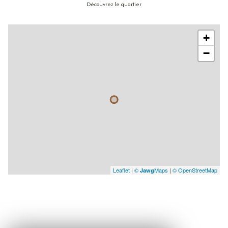
Découvrez le quartier
+
−
Leaflet
|
©
Maps
|
© OpenStreetMap
Jawg