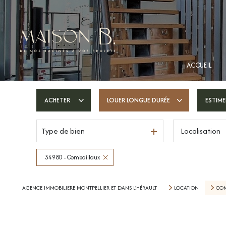
ACCUEIL
ACHETER
LOUER
LONGUE DURÉE
ESTIME
Type de bien
Localisation
De l'ancien
longue durée
De l'immo pro
34980 - Combaillaux
AGENCE IMMOBILIERE MONTPELLIER ET DANS L'HÉRAULT
LOCATION
COM