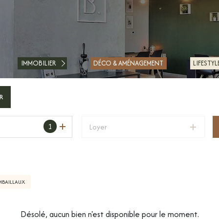
ACHETER
LOUER
IMMOBILIER
DÉCO & AMÉNAGEMENT
LIFESTYL
ESTIMER
FAIRE GÉRER
R
FINANCER
1
Loyer
BAILLAUX
Désolé, aucun bien n'est disponible pour le moment.