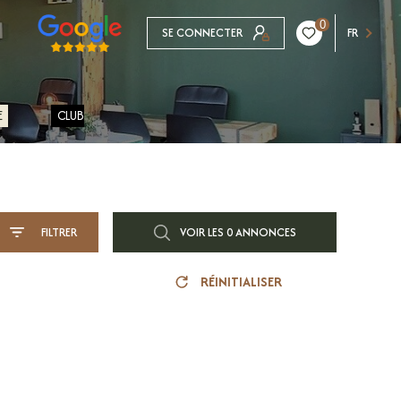
0
SE CONNECTER
FR
E
CLUB
FILTRER
VOIR LES
0
ANNONCES
RÉINITIALISER