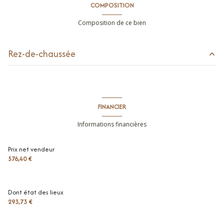
COMPOSITION
Composition de ce bien
Rez-de-chaussée
entrée
3.3 m²
buanderie
6.78 m²
FINANCIER
pièce de vie
42.94 m²
Informations financières
toilettes
1.75 m²
Prix net vendeur
chambre
9.06 m²
576,40 €
chambre
11.58 m²
chambre
13.2 m²
Dont état des lieux
293,73 €
salle de bains
4.43 m²
toilettes
1.37 m²