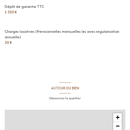
Dépôt de garantie TTC
dégagement
3.75 m²
1 320 €
terrasse
7 m²
jardin
90.25 m²
Charges locatives (Previsionnelles mensuelles les avec regularisation
annuelle)
salle de douche
2.08 m²
30 €
AUTOUR DU BIEN
Découvrez le quartier
+
−