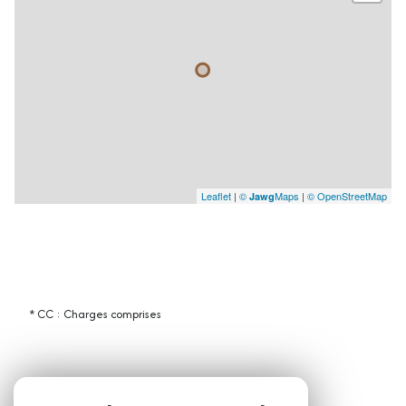
Leaflet
|
©
Maps
|
© OpenStreetMap
Jawg
* CC : Charges comprises