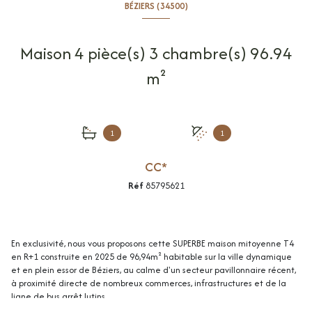
BÉZIERS (34500)
Maison 4 pièce(s) 3 chambre(s) 96.94
m²
1
1
CC*
Réf
85795621
En exclusivité, nous vous proposons cette SUPERBE maison mitoyenne T4
en R+1 construite en 2025 de 96,94m² habitable sur la ville dynamique
et en plein essor de Béziers, au calme d'un secteur pavillonnaire récent,
à proximité directe de nombreux commerces, infrastructures et de la
ligne de bus arrêt lutins.
Sur un terrain de 230m², ce bien se compose de deux places de