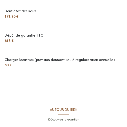
chambre
10.3 m²
Dont état des lieux
171,90 €
toilettes
4.8 m²
terrasse
25.6 m²
Dépôt de garantie TTC
cellier
1.8 m²
615 €
Charges locatives (provision donnant lieu à régularisation annuelle)
80 €
AUTOUR DU BIEN
Découvrez le quartier