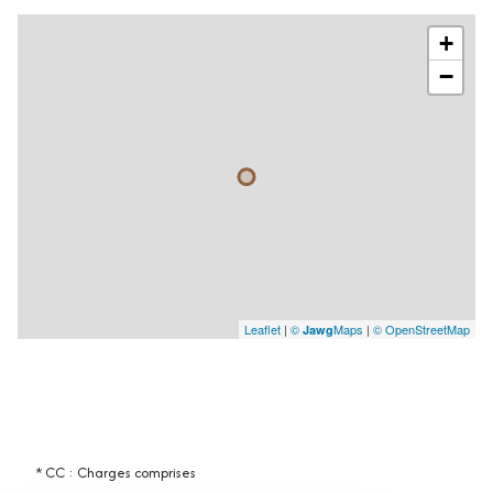
+
−
Leaflet
|
©
Maps
|
© OpenStreetMap
Jawg
* CC : Charges comprises