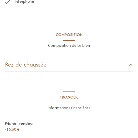
interphone
COMPOSITION
Composition de ce bien
Rez-de-chaussée
cuisine
m²
salle de douche
m²
FINANCIER
parking intérieur
m²
Informations financières
entrée
3.1 m²
Prix net vendeur
séjour
28.7 m²
-15,30 €
chambre
10.4 m²