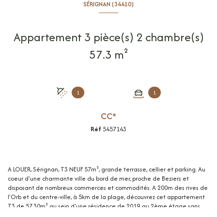
SÉRIGNAN (34410)
Appartement 3 pièce(s) 2 chambre(s)
57.3 m²
1
1
CC*
Réf
5457143
A LOUER, Sérignan, T3 NEUF 57m², grande terrasse, cellier et parking. Au
coeur d'une charmante ville du bord de mer, proche de Beziers et
disposant de nombreux commerces et commodités. A 200m des rives de
l'Orb et du centre-ville, à 5km de la plage, découvrez cet appartement
T3 de 57,30m² au sein d'une résidence de 2019, au 2ème étage sans
acsenseur, comprenant: une entrée, un séjour avec cuisine moderne