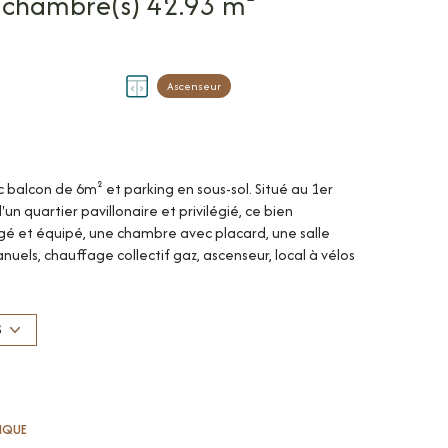
Appartement 2 pièce(s) 1 chambre(s) 42.93 m²
Ascenseur
alcon de 6m² et parking en sous-sol. Situé au 1er
 quartier pavillonaire et privilégié, ce bien
gé et équipé, une chambre avec placard, une salle
uels, chauffage collectif gaz, ascenseur, local à vélos
DISPONIBLE MI-DECEMBRE. Loyer : 720 €/mois dont 80 €
). Dépôt de garantie: 640 €. Honoraires à la charge du
t rédaction du bail) + 128,79 € (frais d'état des lieux).
S
immatriculé au RSAC de Montpellier n° 832 378 533) de
TIQUE