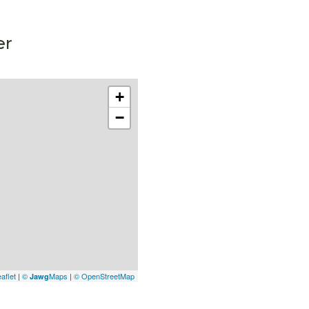
er
+
−
aflet
|
©
Maps
|
© OpenStreetMap
Jawg