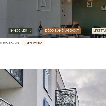
ACHETER
LOUER
IMMOBILIER
DÉCO & AMÉNAGEMENT
LIFESTYL
ESTIMER
COURCOURONNES
APPARTEMENT
FAIRE GÉRER
FINANCER