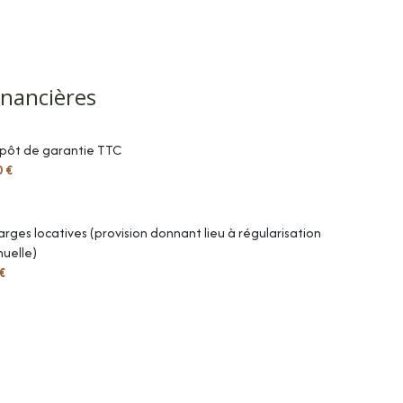
m²
20.62 m²
m²
inancières
m²
pôt de garantie TTC
20.62 m²
0 €
13.55 m²
5.74 m²
rges locatives (provision donnant lieu à régularisation
uelle)
3.02 m²
€