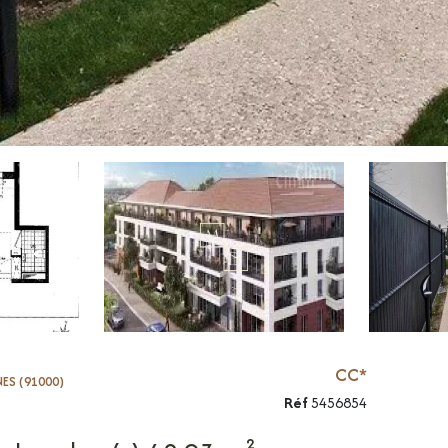
CC*
S (91000)
Réf
5456854