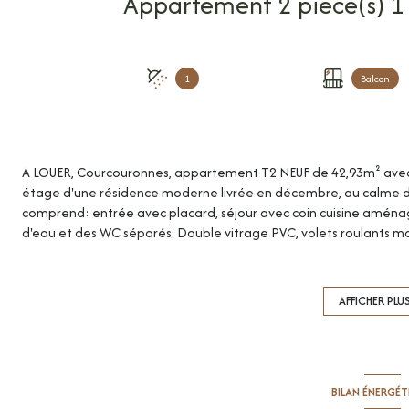
1
Balcon
A LOUER, Courcouronnes, appartement T2 NEUF de 42,93m² avec b
étage d'une résidence moderne livrée en décembre, au calme d'un
comprend: entrée avec placard, séjour avec coin cuisine aména
d'eau et des WC séparés. Double vitrage PVC, volets roulants man
et poussettes, accès sécurisé par interphone, normes RT2012. 
de charges estimées (eau froide, eau chaude et chauffage inclus
locataire : 429,30 € (honoraires de visite, constitution de dossier e
AFFICHER PLU
Votre interlocutrice privilégiée : Célia Bihi, agent commercial (
l'agence Cimm Immobilier Corbeil-Essonnes.
BILAN ÉNERGÉ