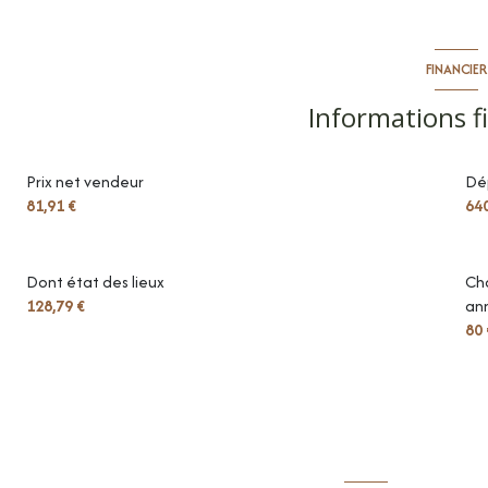
cuisine
séjour
FINANCIER
parking intérieur
Informations f
balcon
Prix net vendeur
Dé
pièce de vie
81,91 €
64
chambre
salle de douche
Dont état des lieux
Cha
128,79 €
ann
toilettes
80 