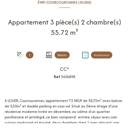
ÉVRY-COURCOURONNES (91000)
Appartement 3 pièce(s) 2 chambre(s)
55.72 m²
1
Balcon
Ascenseur
CC*
Réf
5456898
A LOUER, Courcouronnes, appartement T3 NEUF de 55,72m² avec balcon
de 5,30m² et double parking en sous-sol. Situé au 2ème étage d'une
résidence moderne livrée en décembre, au calme d'un quartier
pavillonaire et privilégié, ce bien comprend: entrée, séjour avec coin
cuisine aménagé et équipé, deux chambres dont 1 avec placard, une
salle d'eau avec WC et un autre WC séparé. Double vitrage PVC, volets