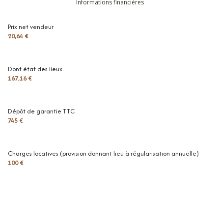
Informations financières
entrée
8.11 m²
Prix net vendeur
séjour
19.82 m²
20,64 €
chambre
12.4 m²
chambre
9.08 m²
Dont état des lieux
167,16 €
salle de douche
4.95 m²
toilettes
1.36 m²
Dépôt de garantie TTC
745 €
Charges locatives (provision donnant lieu à régularisation annuelle)
100 €