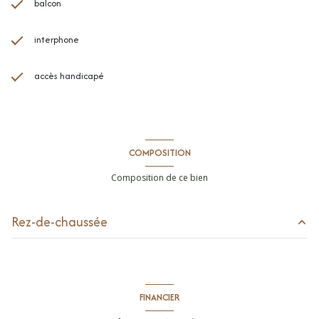
balcon
interphone
accès handicapé
COMPOSITION
Composition de ce bien
Rez-de-chaussée
cuisine
m²
parking intérieur
m²
FINANCIER
balcon
m²