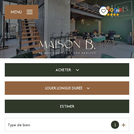
0
FR
MENU
ACHETER
LOUER
LONGUE DURÉE
De l'ancien
De l'immo pro
ESTIMER
longue durée
Type de bien
1