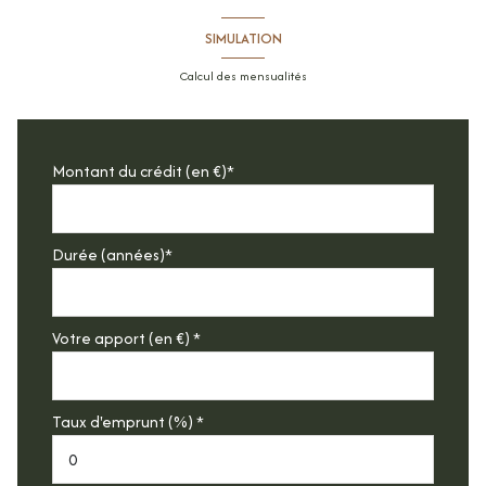
SIMULATION
Calcul des mensualités
Montant du crédit (en €)*
Durée (années)*
Votre apport (en €) *
Taux d'emprunt (%) *