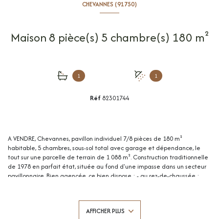
CHEVANNES (91750)
Maison 8 pièce(s) 5 chambre(s) 180 m²
1
1
Réf
82301744
A VENDRE, Chevannes, pavillon individuel 7/8 pièces de 180 m²
habitable, 5 chambres, sous-sol total avec garage et dépendance, le
tout sur une parcelle de terrain de 1 088 m². Construction traditionnelle
de 1978 en parfait état, située au fond d'une impasse dans un secteur
pavillonnaire. Bien agencée, ce bien dispose : - au rez-de-chaussée :
d'une entrée donnant sur un double séjour de 51 m², d'une cuisine
américaine avec îlot central aménagée/équipée, d'un dégagement
desservant deux chambres de 11,50 m² chacune dont une avec
AFFICHER PLUS
placard/penderie, d'un WC séparé et d'une salle d'eau avec baignoire +