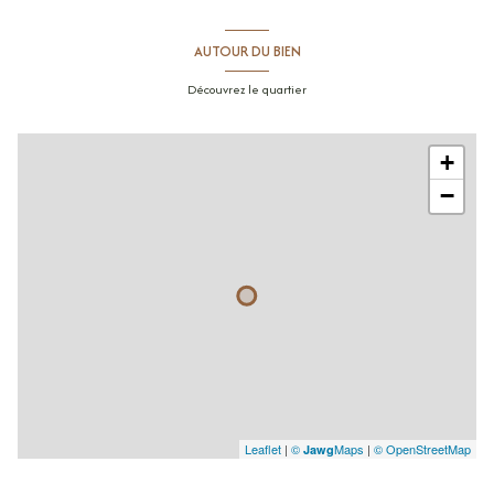
suite
m²
salle de bains
m²
AUTOUR DU BIEN
toilettes
m²
Découvrez le quartier
sous-sol
m²
+
−
Leaflet
|
©
Maps
|
© OpenStreetMap
Jawg