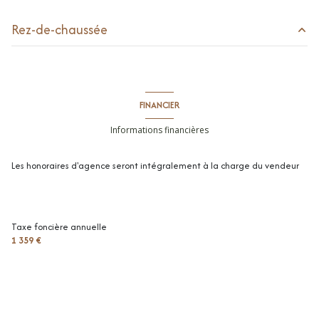
Rez-de-chaussée
entrée
m²
séjour
m²
FINANCIER
cuisine
m²
Informations financières
toilettes
m²
Les honoraires d'agence seront intégralement à la charge du vendeur
salle de douche
m²
chambre
m²
chambre
m²
Taxe foncière annuelle
1 359 €
palier
m²
chambre
m²
chambre
m²