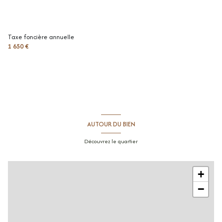
dressing
2.58 m²
dégagement
4.58 m²
Taxe foncière annuelle
1 650 €
chambre
10.83 m²
chambre
8.19 m²
salle de douche / toilettes
4.92 m²
terrasse
28 m²
garage
29 m²
AUTOUR DU BIEN
terrain
767 m²
Découvrez le quartier
+
−