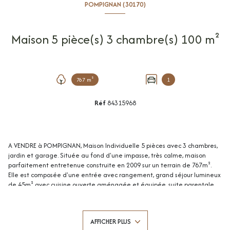
POMPIGNAN (30170)
Maison 5 pièce(s) 3 chambre(s) 100 m²
767 m²
1
Réf
84315968
A VENDRE à POMPIGNAN, Maison Individuelle 5 pièces avec 3 chambres,
jardin et garage. Située au fond d'une impasse, très calme, maison
parfaitement entretenue construite en 2009 sur un terrain de 767m².
Elle est composée d'une entrée avec rangement, grand séjour lumineux
de 45m² avec cuisine ouverte aménagée et équipée, suite parentale
avec salle de douche et dressing, dégagement donnant sur deux
chambres dont une avec rangement, salle de douche avec wc. Jardin
avec terrasse de 28m² exposée plein SUD donnant sur les vignes, abri de
AFFICHER PLUS
jardin pour stockage. Grand garage de 30m² avec cellier et buanderie.