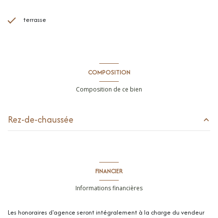
terrasse
COMPOSITION
Composition de ce bien
Rez-de-chaussée
hall d\'entrée
5.88 m²
séjour
39.45 m²
FINANCIER
cuisine américaine
5.76 m²
Informations financières
chambre
13.5 m²
Les honoraires d'agence seront intégralement à la charge du vendeur
salle de douche / toilettes
3.56 m²