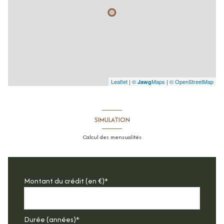
Leaflet
|
©
Maps
|
© OpenStreetMap
Jawg
SIMULATION
Calcul des mensualités
Montant du crédit (en €)*
Durée (années)*