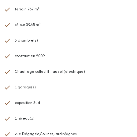
terrain 767 m²
séjour 39,45 m²
3 chambre(s)
construit en 2009
Chauffage collectif : au sol (electrique)
1 garage(s)
exposition Sud
1 niveau(x)
vue Dégagée,Collines,Jardin,Vignes