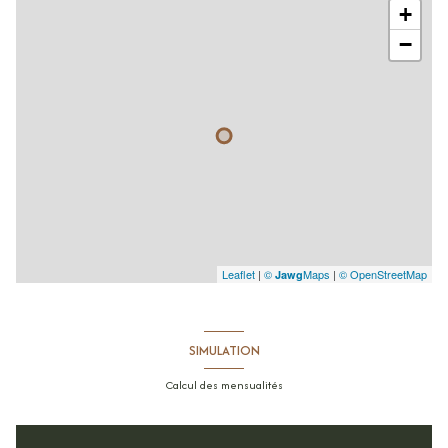
+
terrasse
m²
−
salle de bains
m²
cuisine
m²
Leaflet
|
©
Maps
|
© OpenStreetMap
Jawg
SIMULATION
Calcul des mensualités