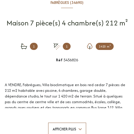
FABRÈGUES (34690)
Maison 7 pièce(s) 4 chambre(s) 212 m²
1
1
1420 m²
Réf
5456826
A VENDRE, Fabrégues, Villa bioclimatique en bois red cedar 7 pièces de
212 m2 habitable avec piscine, 4 chambres, garage double,
dépendance studio, le tout sur 1 420 m2 de terrain. Situé à quelques
pas du centre de centre ville et de ses commodités, écoles, collège,
grands axes routiers et des transports en commun Bus ligne 312. Villa
d'architecte construite en 2002 très ensoleillée, exposé plein sud sans
aucun vis-à-vis et bien agencé. Prestations de standing, situé au bout
d'une impasse au coeur de la végétation, pour les amoureux du bois, de
AFFICHER PLUS
la nature et du calme. Cette villa unique en son genre, se compose d'un