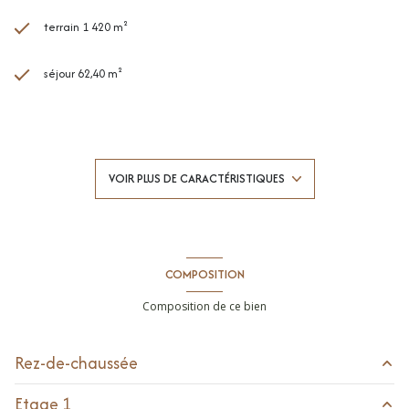
terrain 1 420 m²
séjour 62,40 m²
4 chambre(s)
1 salle(s) de bain
VOIR PLUS DE CARACTÉRISTIQUES
1 salle(s) d'eau
construit en 2002
COMPOSITION
Chauffage individuel : autre (electrique)
Composition de ce bien
2 garage(s)
Rez-de-chaussée
vue Dégagée,null
Etage 1