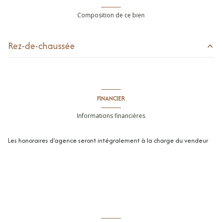
Composition de ce bien
Rez-de-chaussée
séjour
52 m²
chambre
11 m²
FINANCIER
chambre
11 m²
Informations financières
chambre
11 m²
Les honoraires d'agence seront intégralement à la charge du vendeur
salle de douche
2 m²
couloir
16 m²
salle de bains / toilettes
12 m²
cuisine
12 m²
chambre
16 m²