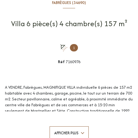
FABRÈGUES (34690)
Villa 6 pièce(s) 4 chambre(s) 157 m²
1
Réf
7160976
A VENDRE, Fabrègues, MAGNIFIQUE VILLA individuelle 6 pièces de 157 m2
habitable avec 4 chambres, garage, piscine, le tout sur un terrain de 700
m2. Secteur pavillonnaire, calme et agréable, à proximité immédiate du
centre ville de Fabrègues et de ses commerces et à 15-20 min
seulement de Montpellier et Sète. Construction traditionnelle de 1992
très bien conçue, de qualité et parfaitement entretenue. Intérieur bien
agencé, spacieux et en parfait état ! Baignée de lumière grâce à sont
exposition sud, sud-ouest, cette villa moderne comprend : - Au rez-de-
AFFICHER PLUS
chaussée, une grande entrée avec placards/rangements, un double