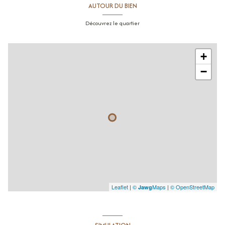
AUTOUR DU BIEN
salle de douche
4 m²
Découvrez le quartier
palier
2 m²
toilettes
2 m²
+
−
Leaflet
|
©
Maps
|
© OpenStreetMap
Jawg