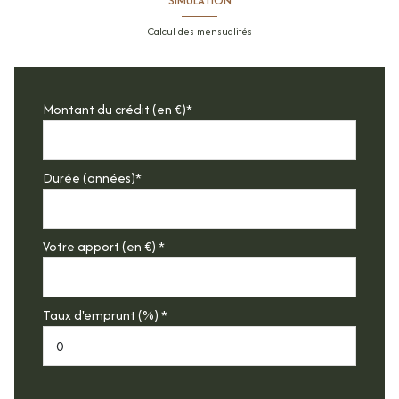
SIMULATION
Calcul des mensualités
Montant du crédit (en €)*
Durée (années)*
Votre apport (en €) *
Taux d'emprunt (%) *