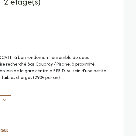
Immeuble 74 m² 2 etage(s)
 LOCATIF à bon rendement, ensemble de deux
ire recherché Bas Coudray / Piscine, à proximité
n loin de la gare centrale RER D.
Au sein d'une petite
 faibles charges (290€ par an).
ment clés en main!
Ensemble de deux appartements
talisant une surface de 66m² loi carrez.
S
axe ordures ménagères)
TIQUE