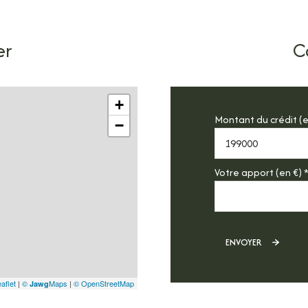
er
C
+
Montant du crédit (e
−
Votre apport (en €) 
ENVOYER
aflet
|
©
Maps
|
© OpenStreetMap
Jawg