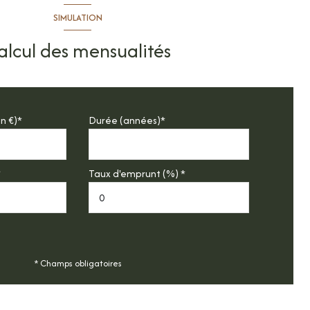
SIMULATION
alcul des mensualités
n €)*
Durée (années)*
*
Taux d'emprunt (%) *
* Champs obligatoires