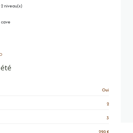
2 niveau(x)
cave
RO
iété
Oui
2
3
290 €