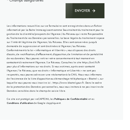
* Champs obligatoires
ENVOYER
Les informations recueillies sur ce formulaire sont enregistrées dans un fichier
informatisé par La Boite Immo agissant comme Sous-traitant du traitement pour la
gestion de la clientèle/prospects de l'Agence / du Réseau qui reste Responsable
du Traitement de vos Données personnelles. La base légale du traitement repose
sur l'intérêt légitime de l'Agence / du Réseau. Elles sont conservées jusqu'à
demande de suppression et sont destinées à l'Agence / au Réseau.
Conformément à la loi « informatique et libertés », vous disposez des droits
d’accès, de rectification, d’effacement, d’opposition, de limitation et de portabilité
de vos données. Vous pouvez retirer votre consentement à tout moment en
contactant directement l’Agence / Le Réseau. Consultez le site
https://cnil.fr/fr
pour plus d’informations sur vos droits. Si vous estimez, après avoir contacté
l'Agence / le Réseau, que vos droits « Informatique et Libertés » ne sont pas
respectés, vous pouvez adresser une réclamation à la CNIL. Nous vous informons
de l’existence de la liste d'opposition au démarchage téléphonique « Bloctel », sur
laquelle vous pouvez vous inscrire ici :
https://www.bloctel.gouv.fr
. Dans le cadre
de la protection des Données personnelles, nous vous invitons à ne pas inscrire de
Données sensibles dans le champ de saisie libre.
Ce site est protégé par reCAPTCHA, les
Politiques de Confidentialité
et es
Conditions d'utilisation
de Google s'appliquent.