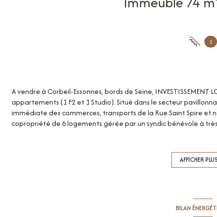
2
A vendre à Corbeil-Essonnes, bords de Seine, INVESTISSEMENT
appartements (1 F2 et 1 Studio). Situé dans le secteur pavillonna
immédiate des commerces, transports de la Rue Saint Spire et no
copropriété de 6 logements gérée par un syndic bénévole à très
MAISON B. vous présente une belle opportunité d'un investisse
vendus loués composé d'un appartement 2 pièces et un studio to
Les chiffres :
AFFICHER PLU
Rendement brut : 8,20%
Loyer annuel : 16 320€ par an charges comprises (eau froide, t
Taxe foncière : 1 799 €
Assurance bâtiment et frais bancaires copro : 290 €
BILAN ÉNERGÉ
Rentabilité nette : 7%