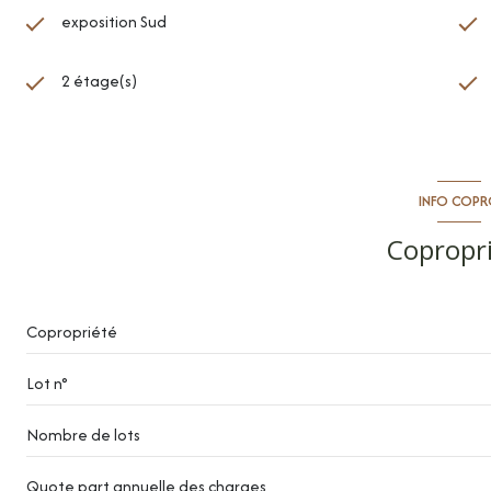
exposition Sud
2 étage(s)
INFO COP
Copropr
Copropriété
Lot n°
Nombre de lots
Quote part annuelle des charges