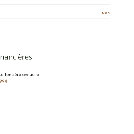
Non
inancières
e foncière annuelle
99 €