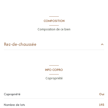
COMPOSITION
Composition de ce bien
Rez-de-chaussée
séjour/cuisine
15.5 m²
salle de douche
2.75 m²
INFO COPRO
entrée
3.66 m²
Copropriété
chambre
8.09 m²
balcon
4.6 m²
Copropriété
Oui
toilettes
2.35 m²
Nombre de lots
193