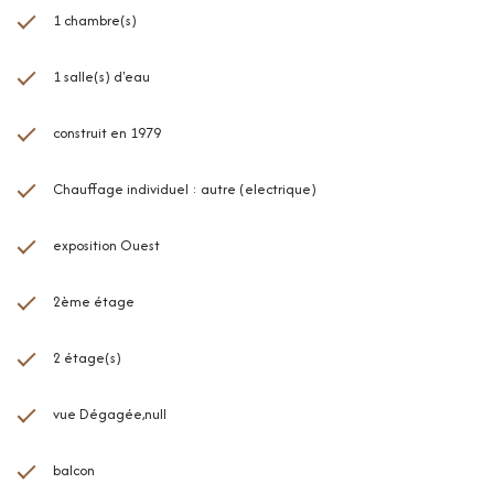
1 chambre(s)
1 salle(s) d'eau
construit en 1979
Chauffage individuel : autre (electrique)
exposition Ouest
2ème étage
2 étage(s)
vue Dégagée,null
balcon