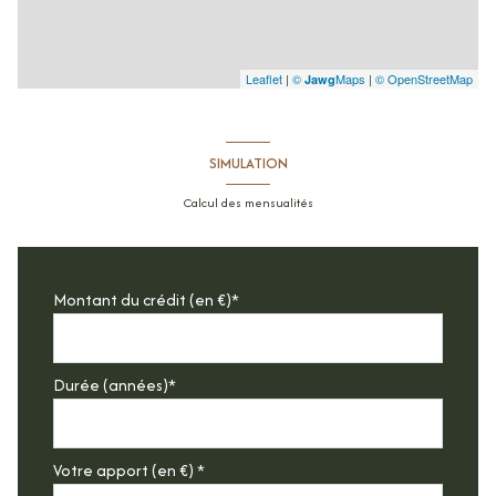
Leaflet
|
©
Maps
|
© OpenStreetMap
Jawg
SIMULATION
Calcul des mensualités
Montant du crédit (en €)*
Durée (années)*
Votre apport (en €) *