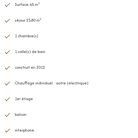
Surface 45 m²
séjour 25,80 m²
1 chambre(s)
1 salle(s) de bain
construit en 2012
Chauffage individuel : autre (electrique)
1er étage
balcon
interphone