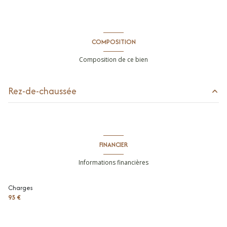
COMPOSITION
Composition de ce bien
Rez-de-chaussée
cuisine
m²
parking intérieur
m²
FINANCIER
balcon
m²
Informations financières
entrée
4.24 m²
Charges
séjour
25.8 m²
95 €
toilettes
1.35 m²
chambre
10.61 m²