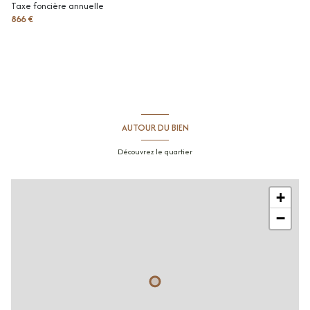
Taxe foncière annuelle
866 €
salle de bains
3.17 m²
AUTOUR DU BIEN
Découvrez le quartier
+
−