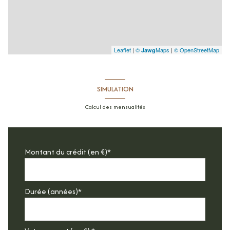
Leaflet
|
©
Maps
|
© OpenStreetMap
Jawg
SIMULATION
Calcul des mensualités
Montant du crédit (en €)*
Durée (années)*