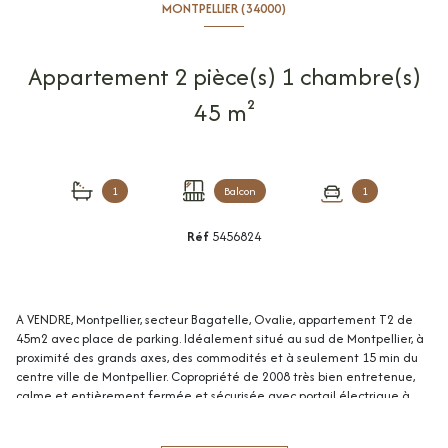
MONTPELLIER (34000)
Appartement 2 pièce(s) 1 chambre(s)
45 m²
1
Balcon
1
Réf
5456824
A VENDRE, Montpellier, secteur Bagatelle, Ovalie, appartement T2 de
45m2 avec place de parking. Idéalement situé au sud de Montpellier, à
proximité des grands axes, des commodités et à seulement 15 min du
centre ville de Montpellier. Copropriété de 2008 très bien entretenue,
calme et entièrement fermée et sécurisée avec portail électrique à
l'entrée de la résidence. Appartement situé au 1er étage sur 2 sans
ascenseur, bien agencé et comprenant : une entrée avec