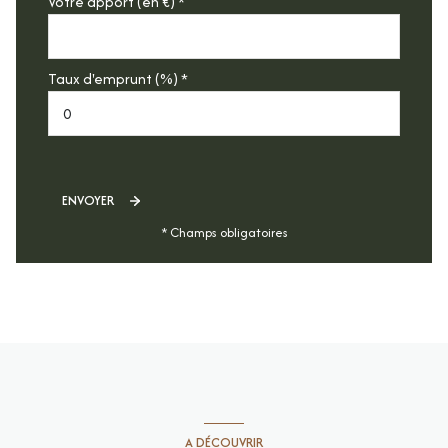
Votre apport (en €) *
Taux d'emprunt (%) *
ENVOYER
* Champs obligatoires
A DÉCOUVRIR