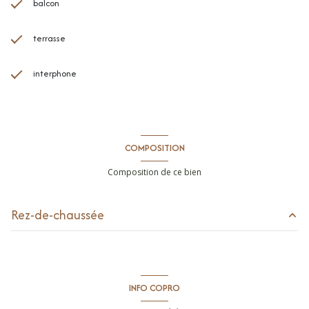
balcon
terrasse
interphone
COMPOSITION
Composition de ce bien
Rez-de-chaussée
terrasse
3 m²
balcon
m²
INFO COPRO
garage
m²