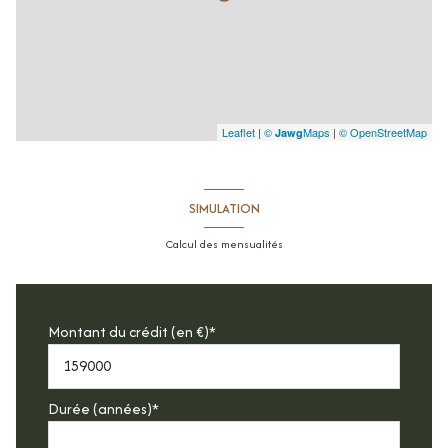
Leaflet
|
©
Maps
|
© OpenStreetMap
Jawg
SIMULATION
Calcul des mensualités
Montant du crédit (en €)*
Durée (années)*