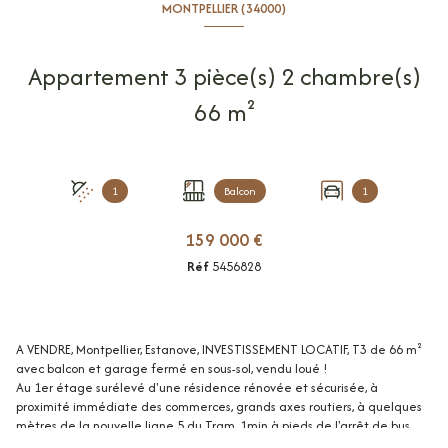
MONTPELLIER (34000)
Appartement 3 pièce(s) 2 chambre(s)
66 m²
1
Balcon
1
159 000 €
Réf
5456828
A VENDRE, Montpellier, Estanove, INVESTISSEMENT LOCATIF, T3 de 66 m²
avec balcon et garage fermé en sous-sol, vendu loué !
Au 1er étage surélevé d'une résidence rénovée et sécurisée, à
proximité immédiate des commerces, grands axes routiers, à quelques
mètres de la nouvelle ligne 5 du Tram, 1min à pieds de l'arrêt de bus
ligne 11 et 15min en voiture du centre de Montpellier.