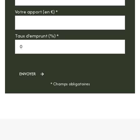
Votre apport (en €) *
Taux d'emprunt (%) *
ENVOYER
* Champs obligatoires