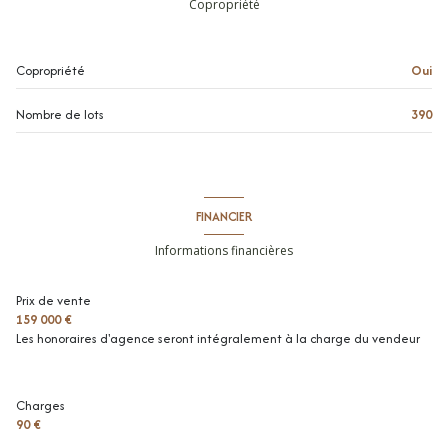
Copropriété
entrée
2.22 m²
cuisine
6.84 m²
Copropriété
Oui
dégagement
5.02 m²
Nombre de lots
390
toilettes
1.39 m²
salle de douche
3.61 m²
chambre
10.85 m²
FINANCIER
chambre
13.09 m²
Informations financières
séjour
17.44 m²
Prix de vente
159 000 €
Les honoraires d'agence seront intégralement à la charge du vendeur
Charges
90 €