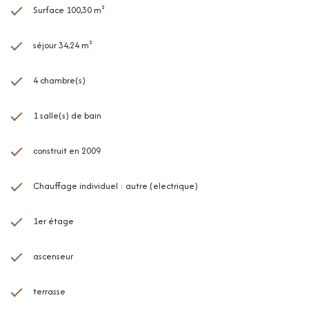
Surface 100,30 m²
séjour 34,24 m²
4 chambre(s)
1 salle(s) de bain
construit en 2009
Chauffage individuel : autre (electrique)
1er étage
ascenseur
terrasse