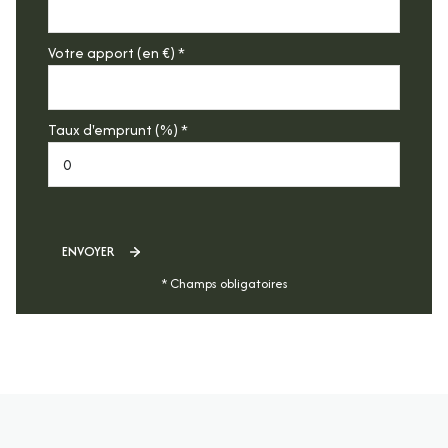
Votre apport (en €) *
Taux d'emprunt (%) *
ENVOYER
* Champs obligatoires