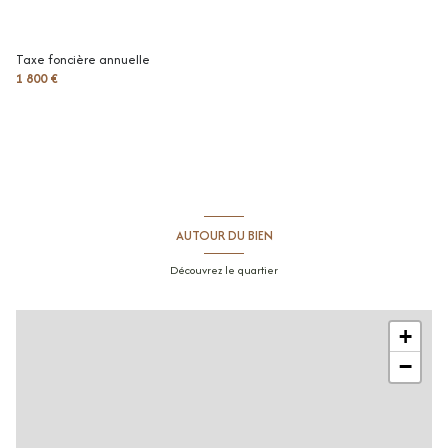
toilettes
0.88 m²
salle de bains
4.01 m²
Taxe foncière annuelle
1 800 €
chambre
9.8 m²
chambre
12.4 m²
chambre
12.85 m²
chambre
10.51 m²
AUTOUR DU BIEN
Découvrez le quartier
+
−