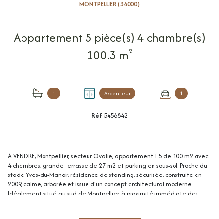
MONTPELLIER (34000)
Appartement 5 pièce(s) 4 chambre(s)
100.3 m²
1
Ascenseur
1
Réf
5456842
A VENDRE, Montpellier, secteur Ovalie, appartement T5 de 100 m2 avec
4 chambres, grande terrasse de 27 m2 et parking en sous-sol. Proche du
stade Yves-du-Manoir, résidence de standing, sécurisée, construite en
2009, calme, arborée et issue d'un concept architectural moderne.
Idéalement situé au sud de Montpellier, à proximité immédiate des
commodités, commerces et grands axes routiers. Appartement très
spacieux, bien agencé, lumineux, situé au 1er étage sur 5 avec