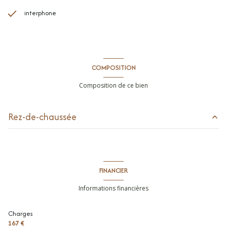
interphone
COMPOSITION
Composition de ce bien
Rez-de-chaussée
cuisine
m²
parking intérieur
m²
FINANCIER
terrasse
27 m²
Informations financières
entrée
15.34 m²
Charges
séjour
34.24 m²
167 €