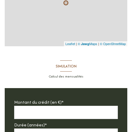
Leaflet
|
©
Maps
|
© OpenStreetMap
Jawg
SIMULATION
Calcul des mensualités
Montant du crédit (en €)*
Durée (années)*