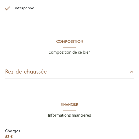
interphone
COMPOSITION
Composition de ce bien
Rez-de-chaussée
cuisine
m²
toilettes
m²
FINANCIER
parking intérieur
m²
Informations financières
séjour
22.01 m²
Charges
salle de douche
6.52 m²
83 €