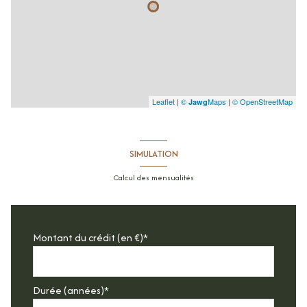
Leaflet
|
©
Maps
|
© OpenStreetMap
Jawg
SIMULATION
Calcul des mensualités
Montant du crédit (en €)*
Durée (années)*