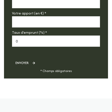
Votre apport (en €) *
Taux d'emprunt (%) *
ENVOYER
* Champs obligatoires