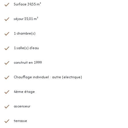
Surface 39,35 m²
séjour 22,01 m²
1 chambre(s)
1 salle(s) d'eau
construit en 1999
Chauffage individuel : autre (electrique)
4ème étage
ascenseur
terrasse