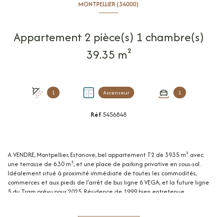
MONTPELLIER (34000)
Appartement 2 pièce(s) 1 chambre(s)
39.35 m²
1
Ascenseur
1
Réf
5456848
A VENDRE, Montpellier, Estanove, bel appartement T2 de 39.35 m² avec
une terrasse de 6.30 m², et une place de parking privative en sous-sol.
Idéalement situé à proximité immédiate de toutes les commodités,
commerces et aux pieds de l'arrêt de bus ligne 6 VEGA, et la future ligne
5 du Tram prévu pour 2025. Résidence de 1999 bien entretenue,
entièrement privée et sécurisée avec interphone. Appartement situé au
2ème étage sur 4 avec ascenseur et comprenant : une entrée sur séjour