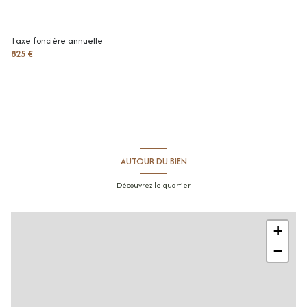
chambre
10.46 m²
terrasse
6.3 m²
Taxe foncière annuelle
825 €
AUTOUR DU BIEN
Découvrez le quartier
+
−