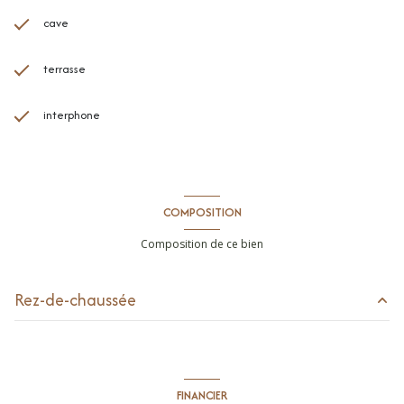
cave
terrasse
interphone
COMPOSITION
Composition de ce bien
Rez-de-chaussée
entrée
4.24 m²
séjour
23.37 m²
FINANCIER