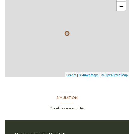
−
Leaflet
|
©
Maps
|
© OpenStreetMap
Jawg
SIMULATION
Calcul des mensualités