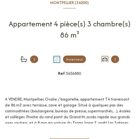
MONTPELLIER (34000)
Appartement 4 pièce(s) 3 chambre(s)
86 m²
1
Ascenseur
1
Réf
5456880
A VENDRE, Montpellier, Ovalie / bagatelle, appartement T4 traversant
de 86 m2 avec terrasse, cave et garage. Situé à quelques pas des
commoditées (boulangerie, bureau de presse, supermarchés, ...), écoles
et collèges. Proche du rond point du Grand M, accès rapide aux grands
axes routiers, et à 8 min en voiture du Trams ligne 2, arrêt Les Sabines.
Copropriété privée et entièrement sécurisée, construite en 1984.
Appartement T4 situé au 2 ème étage avec ascenseur, traversant,