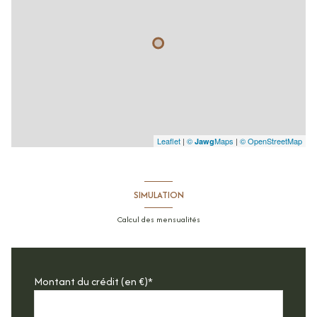
Leaflet
|
©
Maps
|
© OpenStreetMap
Jawg
SIMULATION
Calcul des mensualités
Montant du crédit (en €)*