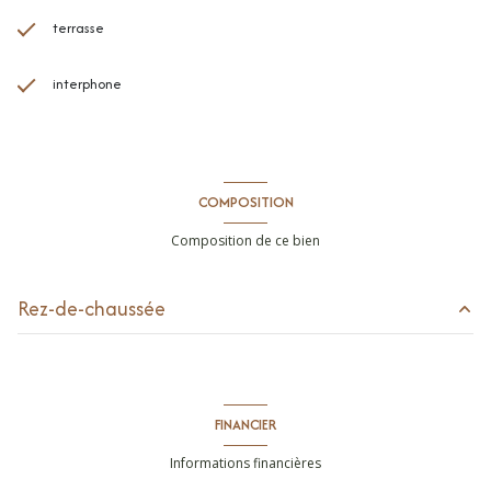
terrasse
interphone
COMPOSITION
Composition de ce bien
Rez-de-chaussée
terrasse
13 m²
garage
m²
FINANCIER
entrée
3.88 m²
Informations financières
séjour
21.97 m²