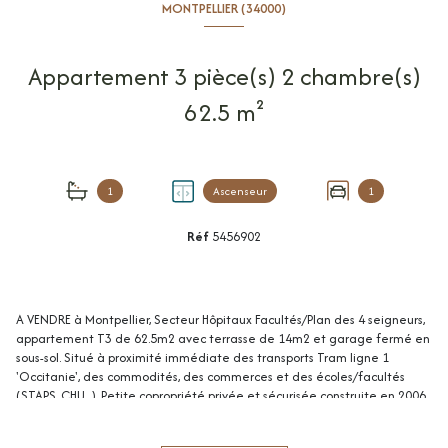
MONTPELLIER (34000)
Appartement 3 pièce(s) 2 chambre(s)
62.5 m²
1
Ascenseur
1
Réf
5456902
A VENDRE à Montpellier, Secteur Hôpitaux Facultés/Plan des 4 seigneurs,
appartement T3 de 62.5m2 avec terrasse de 14m2 et garage fermé en
sous-sol. Situé à proximité immédiate des transports Tram ligne 1
'Occitanie', des commodités, des commerces et des écoles/facultés
(STAPS, CHU...). Petite copropriété privée et sécurisée construite en 2006
calme et bien entretenue . Appartement situé au 1er sur 2 avec
ascenseur. Bien agencé, il comprend : une vaste entrée, un séjour de 30