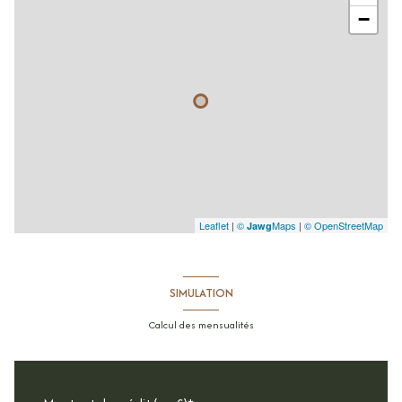
−
Leaflet
|
©
Maps
|
© OpenStreetMap
Jawg
SIMULATION
Calcul des mensualités