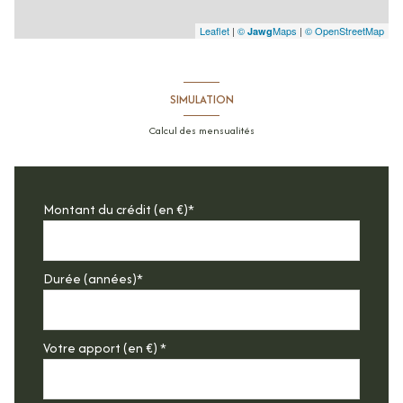
Leaflet
|
©
Maps
|
© OpenStreetMap
Jawg
SIMULATION
Calcul des mensualités
Montant du crédit (en €)*
Durée (années)*
Votre apport (en €) *