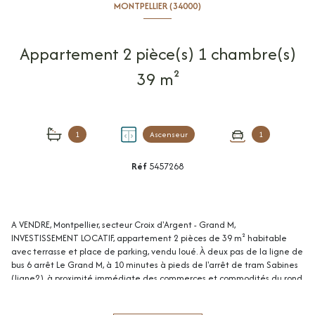
MONTPELLIER (34000)
Appartement 2 pièce(s) 1 chambre(s)
39 m²
1
Ascenseur
1
Réf
5457268
A VENDRE, Montpellier, secteur Croix d'Argent - Grand M,
INVESTISSEMENT LOCATIF, appartement 2 pièces de 39 m² habitable
avec terrasse et place de parking, vendu loué. À deux pas de la ligne de
bus 6 arrêt Le Grand M, à 10 minutes à pieds de l'arrêt de tram Sabines
(ligne2), à proximité immédiate des commerces et commodités du rond
point du Grand M, et à 10 minutes du centre ville de Montpellier. Situé
au 3ème étage avec ascenseur d'une résidence sécurisée de 2012 bien