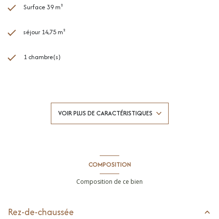
Surface 39 m²
séjour 14,75 m²
1 chambre(s)
1 salle(s) de bain
construit en 2012
VOIR PLUS DE CARACTÉRISTIQUES
Chauffage individuel : radiateur (electrique)
1 niveau(x)
COMPOSITION
3ème étage
Composition de ce bien
ascenseur
Rez-de-chaussée