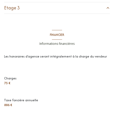
vue Dégagée,null
Etage 3
cuisine
m²
terrasse
toilettes
m²
terrasse
9.7 m²
parking intérieur
m²
interphone
FINANCIER
entrée
2.25 m²
Informations financières
accès handicapé
dégagement
4.5 m²
séjour
14.75 m²
Les honoraires d'agence seront intégralement à la charge du vendeur
chambre
12 m²
salle de bains
5.05 m²
Charges
75 €
Taxe foncière annuelle
886 €