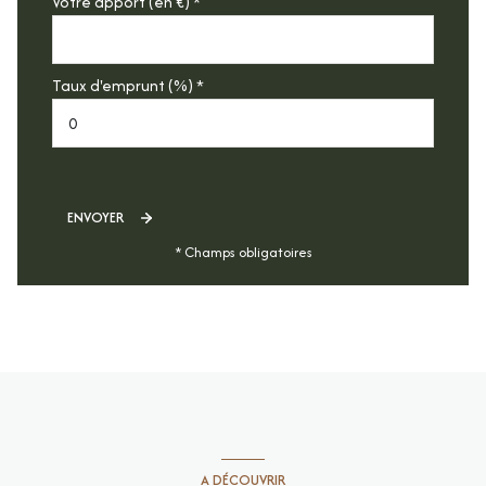
Votre apport (en €) *
Taux d'emprunt (%) *
ENVOYER
* Champs obligatoires
A DÉCOUVRIR