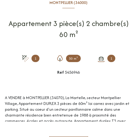
MONTPELLIER (34000)
Appartement 3 pièce(s) 2 chambre(s)
60 m²
1
50 m²
1
Réf
5456946
A VENDRE à MONTPELLIER (34070), La Martelle, secteur Montpellier
Village, Appartement DUPLEX 3 pièces de 60m² loi carrez avec jardin et
parking. Situé au coeur d'un secteur pavillonnaire calme dans une
charmante résidence bien entretenue de 1988 à proximité des
commerces, écoles et accès autoroute. Appartement duplex T3 avec
accès privatif, situé en rez-de-jardin comme une petite maison de ville !
Il est composé au rez-de-chausée d'une entrée avec rangement, cuisine