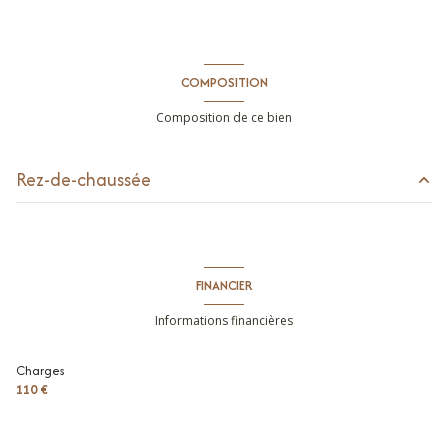
COMPOSITION
Composition de ce bien
Rez-de-chaussée
toilettes
m²
terrain
50 m²
FINANCIER
parking extérieur
m²
Informations financières
terrasse
m²
Charges
cour
m²
110 €
entrée
m²
séjour
24.46 m²