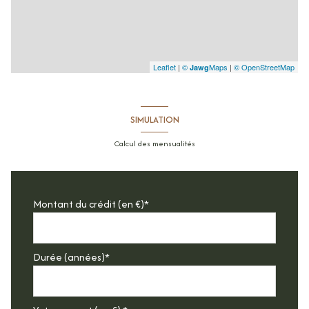
Leaflet
|
©
Maps
|
© OpenStreetMap
Jawg
SIMULATION
Calcul des mensualités
Montant du crédit (en €)*
Durée (années)*