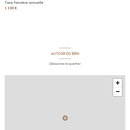
Taxe foncière annuelle
1 100 €
cuisine
m²
jardin
m²
chambre
m²
chambre
m²
salle de douche
m²
AUTOUR DU BIEN
Découvrez le quartier
+
−