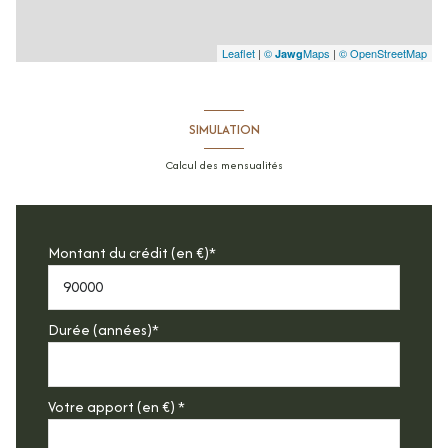
Leaflet
|
©
Maps
|
© OpenStreetMap
Jawg
SIMULATION
Calcul des mensualités
Montant du crédit (en €)*
Durée (années)*
Votre apport (en €) *