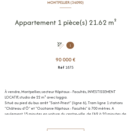
MONTPELLIER (34090)
Appartement 1 pièce(s) 21.62 m²
1
90 000 €
Réf
1875
À
vendre, Montpellier, secteur Hôpitaux - Facultés, INVESTISSEMENT
LOCATIF, studio de 22 m² avec loggia.
Situé au pied du bus arrêt "Saint-Priest" (ligne 6), Tram ligne 1 stations
"Château d'Ô" et "Occitanie Hôpitaux - Facultés" à 700 mètres. A
seulement 15 minutes en voiture du centre-ville, de l'A9, à 20 minutes de
l'aéroport et 25 minutes des plages. Proximité immédiate des
commerces, commodités, parcs et infrastructures.
Maison B. vous propose au rez-de-chaussée d'une résidence sécurisée et