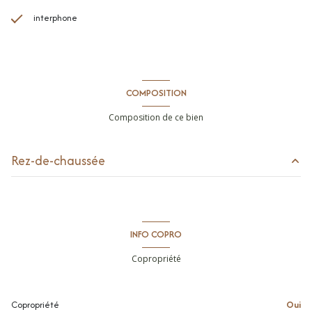
interphone
COMPOSITION
Composition de ce bien
Rez-de-chaussée
pièce à vivre
16.39 m²
Entrée/Cuisine
2.87 m²
INFO COPRO
Salle d'eau/WC
2.36 m²
Copropriété
Copropriété
Oui