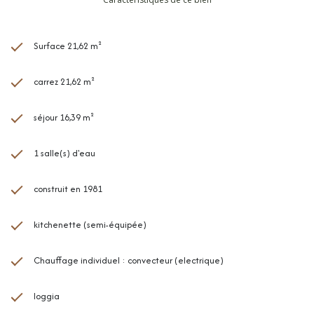
Surface 21,62 m²
carrez 21,62 m²
séjour 16,39 m²
1 salle(s) d'eau
construit en 1981
kitchenette (semi-équipée)
Chauffage individuel : convecteur (electrique)
loggia