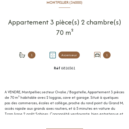
MONTPELLIER (34000)
Appartement 3 pièce(s) 2 chambre(s)
70 m²
1
Ascenseur
1
Réf
6816561
A VENDRE, Montpellier, secteur Ovalie / Bagatelle, Appartement 3 pièces
de 70 m² habitable avec 2 loggias, cave et garage. Situé à quelques
pas des commerces, écoles et collège, proche du rond point du Grand M,
accès rapide aux grands axes routiers, et à 5 minutes en voiture du
Tram ligne 2 arrêt Sabines. Copropriété verdoyante, bien entretenue et
sécurisée, construite en 1984. Appartement 3 pièces de 70,34 m² loi
carrez situé au 2ème étage avec ascenseur, lumineux et bien agencé !