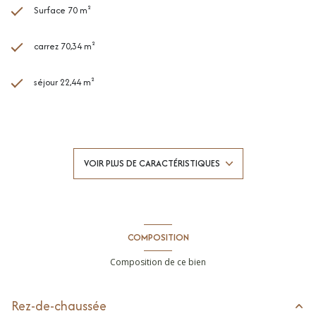
Surface 70 m²
carrez 70,34 m²
séjour 22,44 m²
2 chambre(s)
1 salle(s) de bain
VOIR PLUS DE CARACTÉRISTIQUES
construit en 1984
Chauffage individuel : radiateur (electrique)
COMPOSITION
1 garage(s)
Composition de ce bien
exposition Ouest
Rez-de-chaussée