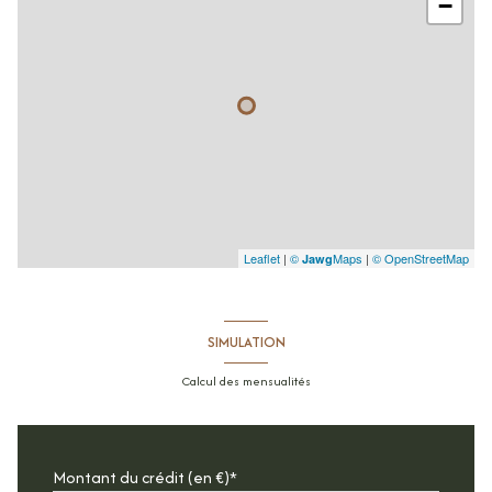
−
Leaflet
|
©
Maps
|
© OpenStreetMap
Jawg
SIMULATION
Calcul des mensualités
Montant du crédit (en €)*