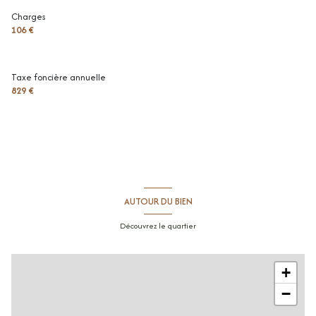
toilettes
1.8 m²
Charges
106 €
terrasse
24 m²
Taxe foncière annuelle
829 €
AUTOUR DU BIEN
Découvrez le quartier
+
−