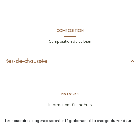
COMPOSITION
Composition de ce bien
Rez-de-chaussée
entrée
2.2 m²
séjour/cuisine
28.2 m²
FINANCIER
chambre
15.5 m²
Informations financières
chambre
9.2 m²
Les honoraires d'agence seront intégralement à la charge du vendeur
dégagement
4 m²
salle de douche
5.1 m²