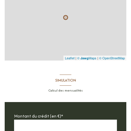
Leaflet
|
©
Maps
|
© OpenStreetMap
Jawg
SIMULATION
Calcul des mensualités
Montant du crédit (en €)*