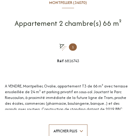
MONTPELLIER (34070)
Appartement 2 chambre(s) 66 m²
1
Réf
6816743
A VENDRE, Montpellier, Ovalie, appartement T3 de 66 m² avec terrasse
ensoleillée de 24 m² et parking privatif en sous-sol. Jouxtant le Parc
Rieucoulon, à proximité immédiate de la future ligne de Tram, proche
des écoles, commerces (pharmacie, boulangerie, banque...) et des
grands axes routiers. Construction de standing datant de 2019, BBC,
normes PMR, bien entretenue, entièrement sécurisée et bénéficiant
d'une très grande terrasse partagée au dernier étage de la
copropriété ! Appartement situé au rez-de-chaussée et bien agencé.
AFFICHER PLUS
Lumineux, exposé SUD-EST, il comprenant : entrée, WC séparé, séjour