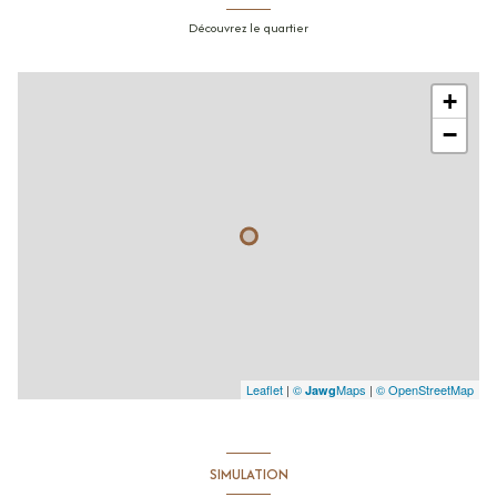
Découvrez le quartier
+
−
Leaflet
|
©
Maps
|
© OpenStreetMap
Jawg
SIMULATION