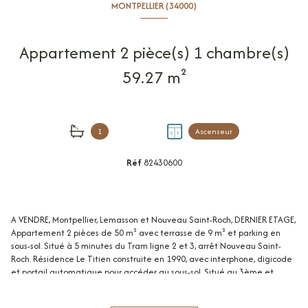
MONTPELLIER (34000)
Appartement 2 pièce(s) 1 chambre(s)
59.27 m²
1
Ascenseur
Réf
82430600
A VENDRE, Montpellier, Lemasson et Nouveau Saint-Roch, DERNIER ETAGE,
Appartement 2 pièces de 50 m² avec terrasse de 9 m² et parking en
sous-sol. Situé à 5 minutes du Tram ligne 2 et 3, arrêt Nouveau Saint-
Roch. Résidence Le Titien construite en 1990, avec interphone, digicode
et portail automatique pour accéder au sous-sol. Situé au 3ème et
dernier étage avec ascenseur, appartement 2 pièces spacieux et
lumineux comprenant : entrée avec placard/penderie, séjour climatisé