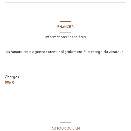
3ème étage
entrée
4.03 m²
ascenseur
séjour
19.6 m²
FINANCIER
dégagement
1.39 m²
vue Dégagée,Jardin
Informations financières
salle de bains
3.3 m²
Les honoraires d'agence seront intégralement à la charge du vendeur
terrasse
chambre
11.31 m²
cuisine
8.98 m²
toilettes
1.4 m²
Charges
806 €
terrasse
9.26 m²
AUTOUR DU BIEN