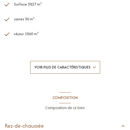
Surface 59,27 m²
carrez 50 m²
séjour 19,60 m²
1 chambre(s)
1 salle(s) de bain
VOIR PLUS DE CARACTÉRISTIQUES
construit en 1993
Chauffage individuel : radiateur (electrique)
COMPOSITION
exposition Sud-Ouest
Composition de ce bien
1 niveau(x)
Rez-de-chaussée