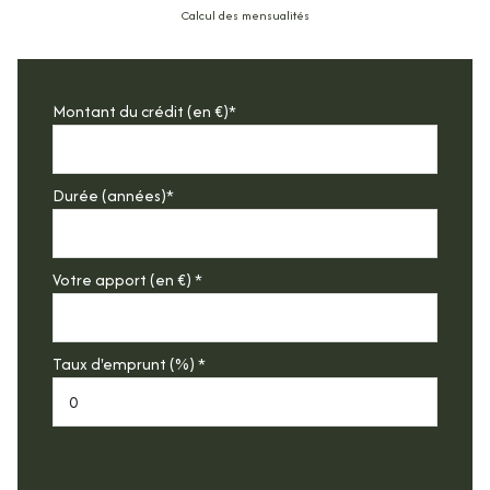
Calcul des mensualités
Montant du crédit (en €)*
Durée (années)*
Votre apport (en €) *
Taux d'emprunt (%) *