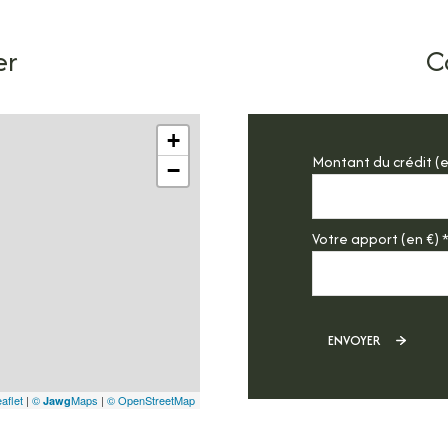
er
C
+
Montant du crédit (e
−
Votre apport (en €) 
ENVOYER
aflet
|
©
Maps
|
© OpenStreetMap
Jawg