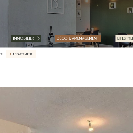
ACHETER
LOUER
IMMOBILIER
DÉCO & AMÉNAGEMENT
LIFESTYL
ESTIMER
ER
APPARTEMENT
FAIRE GÉRER
FINANCER