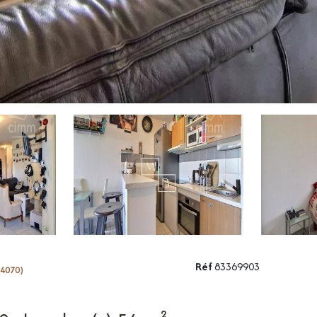
Réf
83369903
34070)