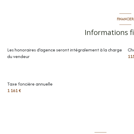
entrée
buanderie
FINANCIER
séjour/cuisine
Informations f
chambre
Les honoraires d'agence seront intégralement à la charge
Ch
loggia
du vendeur
11
dégagement
toilettes
Taxe foncière annuelle
salle de bains
1 161 €
chambre
parking intérieur