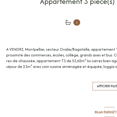
1
A VENDRE, Montpellier, secteur Ovalie/Bagatelle, appartement T
proximité des commerces, écoles, collège, grands axes et bus. 
rez-de-chaussée, appartement T3 de 53,62m² loi carrez bien a
séjour de 21m² avec coin cuisine aménagée et équipée, loggi
avec rangement, salle de bains, WC séparés et une buanderie. C
parking en sous-sol. Idéal 1er achat ou investissement locatif !
lots d'habitations. Montant moyen annuel de la quote-part du bu
AFFICHER PLU
Aucune procédure en cours menée sur le fondement des articles 29-
l'article L. 615-6 du CCH. Montant estimé des dépenses annuelles
moyens des énergies indexés au 15/08/2015 (abonnement compri
privilégié : Rémi KNEZEVIC (RSAC Montpellier n°510894512).
BILAN ÉNERGÉ