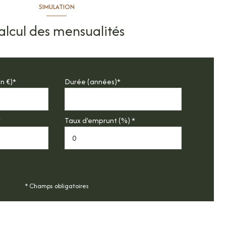
SIMULATION
alcul des mensualités
n €)*
Durée (années)*
*
Taux d'emprunt (%) *
* Champs obligatoires