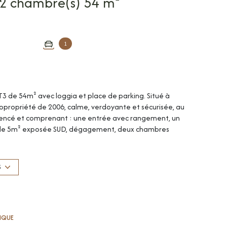
Appartement 3 pièce(s) 2 chambre(s) 54 m²
1
3 de 54m² avec loggia et place de parking. Situé à
Copropriété de 2006, calme, verdoyante et sécurisée, au
gencé et comprenant : une entrée avec rangement, un
a de 5m² exposée SUD, dégagement, deux chambres
hauffage électrique, double vitrage PVC. Place de
 Bien soumis au statut de la copropriété comprenant 70
dget prévisionnel à la charge du vendeur : 1 369 €.
S
1 A et 29-1 de la loi n° 65-557 du 10 juillet 1965 et de
 d'énergie pour un usage standard : 500 €/an. Prix
s) Honoraires charge vendeur. Votre interlocuteur
TIQUE