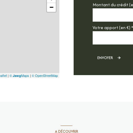
Montant du crédit (e
−
Votre apport (en €) 
ENVOYER
aflet
|
©
Maps
|
© OpenStreetMap
Jawg
A DÉCOUVRIR