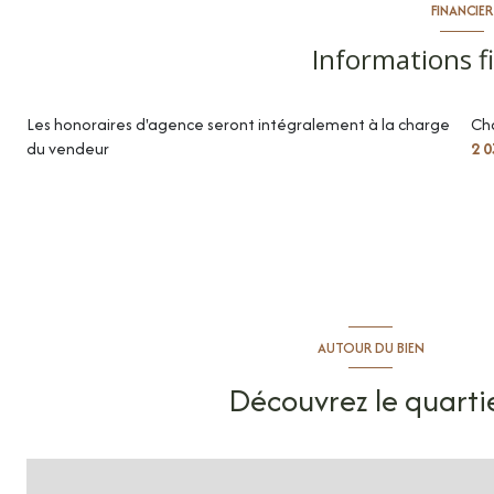
FINANCIER
toilettes
Informations f
chambre
Les honoraires d'agence seront intégralement à la charge
Ch
chambre
du vendeur
2 0
salle de bains
terrasse
AUTOUR DU BIEN
Découvrez le quarti