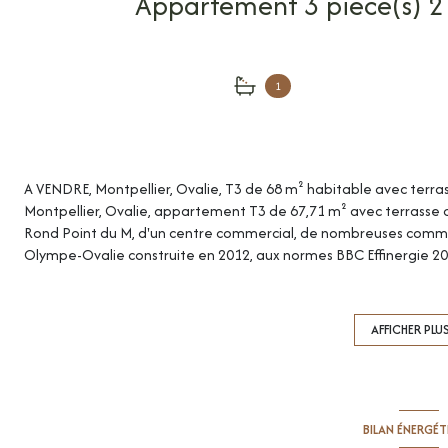
1
A VENDRE, Montpellier, Ovalie, T3 de 68 m² habitable avec terr
Montpellier, Ovalie, appartement T3 de 67,71 m² avec terrasse d
Rond Point du M, d'un centre commercial, de nombreuses commod
Olympe-Ovalie construite en 2012, aux normes BBC Effinergie 20
Appartement 3 pièces lumineux situé au rez-de-chaussée compre
aménagée et donnant sur une terrasse de 43 m²exposée sud-est
bains et WC séparés. Chauffage collectif au gaz, eau chaude sola
AFFICHER PLU
Montant estimé des dépenses annuelles d'énergie pour un usage
indexés au 01/01/2021 (abonnement compris). Bien soumis au st
d'habitations. Montant moyen annuel de la quote-part du budget
Aucune procédure en cours menée sur le fondement des articles 29-
BILAN ÉNERGÉ
l'article L. 615-6 du CCH. Honoraires à la charge du vendeur. Votre 