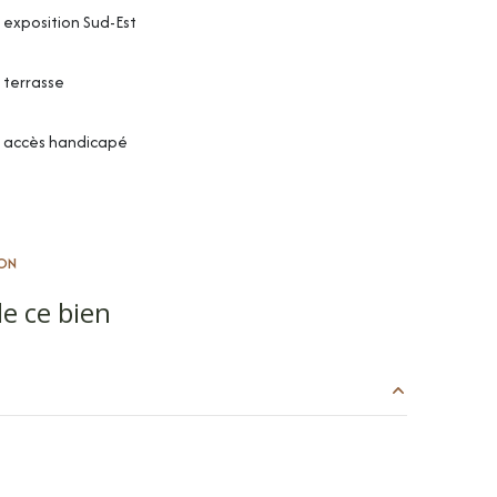
exposition Sud-Est
terrasse
accès handicapé
ON
e ce bien
8.17 m²
27.31 m²