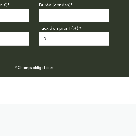
n €)*
Durée (années)*
*
Taux d'emprunt (%) *
* Champs obligatoires