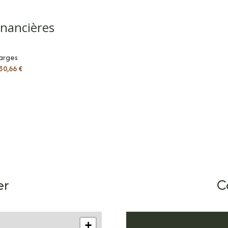
2.45 m²
inancières
13.56 m²
arges
10.39 m²
30,66 €
5.83 m²
43.82 m²
er
C
+