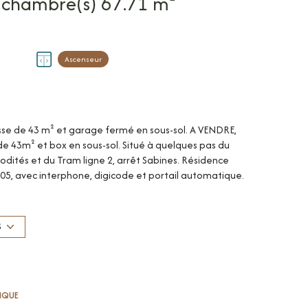
Appartement 3 pièce(s) 2 chambre(s) 67.71 m²
Ascenseur
asse de 43 m² et garage fermé en sous-sol. A VENDRE,
e 43m² et box en sous-sol. Situé à quelques pas du
ités et du Tram ligne 2, arrêt Sabines. Résidence
05, avec interphone, digicode et portail automatique.
nant: entrée, séjour de 27m² avec cuisine ouverte
, 2 chambres de 13 et 10m² avec rangement, salle de
ire, double vitrage menuiserie bois. Box en sous-sol.
S
 standard : 430 à 630 €/an. Prix moyens des énergies
atut de la copropriété comprenant 65 lots
 prévisionnel à la charge du vendeur : 2030,66€.
1 A et 29-1 de la loi n° 65-557 du 10 juillet 1965 et de
TIQUE
interlocuteur privilégié : Olivier BIHI, gérant de