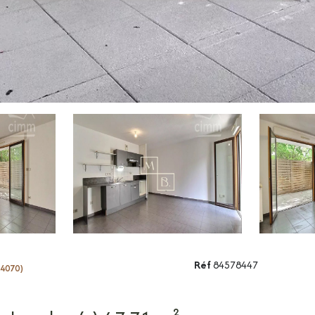
Réf
84578447
34070)