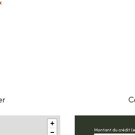
€
er
C
+
Montant du crédit (e
−