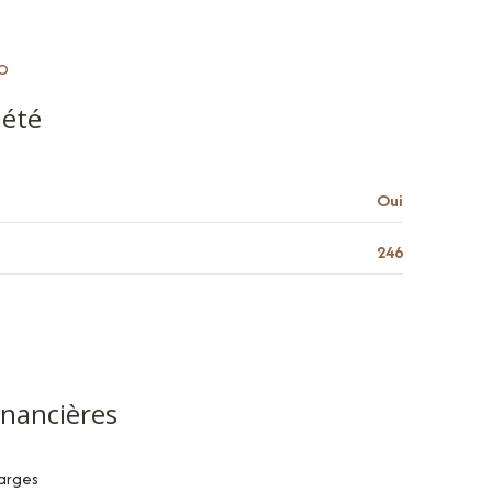
1.41 m²
5.56 m²
RO
18.67 m²
iété
12.36 m²
m²
Oui
246
inancières
arges