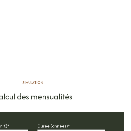
SIMULATION
alcul des mensualités
n €)*
Durée (années)*