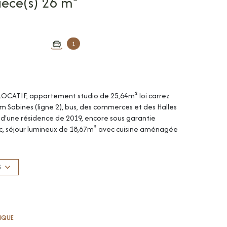
Appartement 1 pièce(s) 26 m²
1
LOCATIF, appartement studio de 25,64m² loi carrez
am Sabines (ligne 2), bus, des commerces et des Halles
e d'une résidence de 2019, encore sous garantie
c, séjour lumineux de 18,67m² avec cuisine aménagée
 magnifique vue panoramique dégagée. Prestations de
rbain, eau froide et chaude collective (compris dans les
nt loué 610€ par mois charges comprises (locataire à
S
d'énergie pour un usage standard : 360 à 530 €/an. Prix
onnement compris). Bien soumis au statut juridique de
uelles de copropriété (Montant moyen annuel budget
r le fondement des articles 29-1 et 29-1 A de la loi
TIQUE
raires à la charge du vendeur. Votre interlocuteur