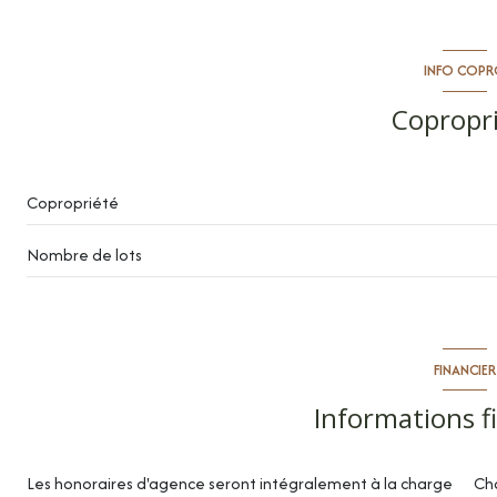
entrée
salle de douche / toilettes
INFO COP
séjour/cuisine
Copropr
terrasse
parking intérieur
Copropriété
Nombre de lots
FINANCIER
Informations f
Les honoraires d'agence seront intégralement à la charge
Ch