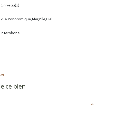
1 niveau(x)
vue Panoramique,Mer,Ville,Ciel
interphone
ON
e ce bien