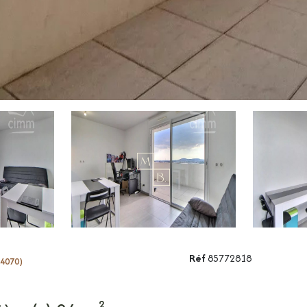
Réf
85772818
34070)