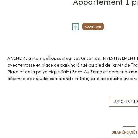
Ascenseur
A VENDRE à Montpellier, secteur Les Grisettes, INVESTISSEMENT 
avec terrasse et place de parking. Situé au pied de l'arrêt de Tr
Plaza et de la polyclinique Saint Roch. Au 7ème et dernier étag
décennale ce studio comprend : entrée, salle de douche avec w
donnant sur une terrasse de 12,36m² exposée SUD-OUEST avec
qualité: double vitrage, volets roulants électriques, chauffage u
charges). Une place de parking privative en sous-sol. Actuelleme
AFFICHER PLU
jour de ses paiements). Montant estimé des dépenses annuelles 
moyens des énergies indexés sur les années 2021, 2022, 2023(ab
la copropriété, comprenant 100 lots d'habitation. Charges ann
prévisionnel vendeur): 868€. Aucune procédure en cours menée su
BILAN ÉNERGÉ
n°65 - 557 du 10 juillet 1965 et de l'article L. 615 6 du CCH. Hono