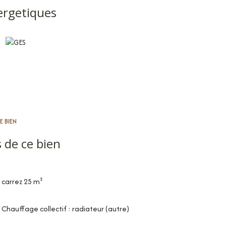
nscrit au RSAC de Montpellier n°510894512
ergetiques
E BIEN
 de ce bien
carrez 25 m²
Chauffage collectif : radiateur (autre)