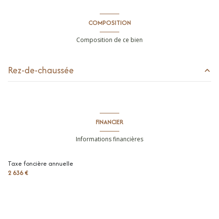
COMPOSITION
Composition de ce bien
Rez-de-chaussée
chambre
m²
cuisine
m²
FINANCIER
séjour
31.39 m²
Informations financières
toilettes
m²
Taxe foncière annuelle
terrain
665 m²
2 636 €
salle de douche
m²
terrasse
m²
garage
m²