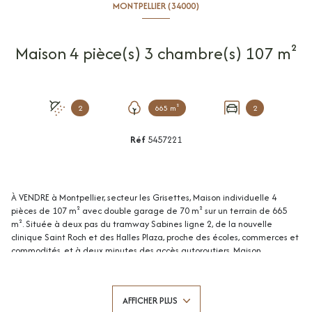
MONTPELLIER (34000)
Maison 4 pièce(s) 3 chambre(s) 107 m²
2
665 m²
2
Réf
5457221
À VENDRE à Montpellier, secteur les Grisettes, Maison individuelle 4
pièces de 107 m² avec double garage de 70 m² sur un terrain de 665
m². Située à deux pas du tramway Sabines ligne 2, de la nouvelle
clinique Saint Roch et des Halles Plaza, proche des écoles, commerces et
commodités, et à deux minutes des accès autoroutiers. Maison
traditionnelle constuite en 2001 et située dans une impasse calme et
arborée. Cette maison comprend une entrée avec placard desservant
la cuisine indépendante d'environ 13 m² avec possibilité de l'ouvrir sur le
AFFICHER PLUS
séjour d'environ 28 m² avec triple exposition (Sud, Ouest et Nord, et WC