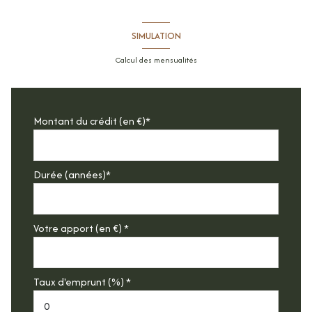
SIMULATION
Calcul des mensualités
Montant du crédit (en €)*
Durée (années)*
Votre apport (en €) *
Taux d'emprunt (%) *