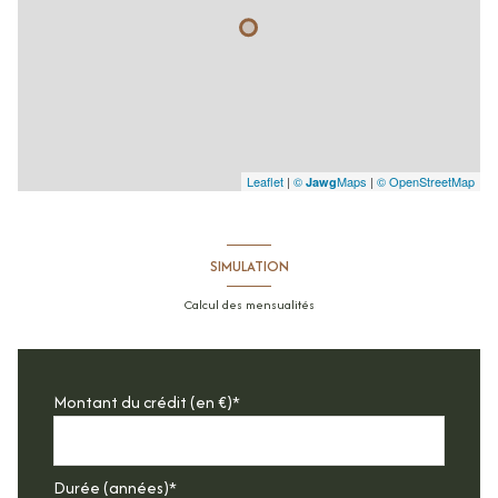
Leaflet
|
©
Maps
|
© OpenStreetMap
Jawg
SIMULATION
Calcul des mensualités
Montant du crédit (en €)*
Durée (années)*