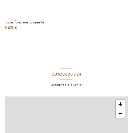
jardin
35 m²
palier
1.61 m²
Taxe foncière annuelle
2 074 €
chambre
10.3 m²
chambre
10 m²
chambre
10 m²
salle de bains
4.97 m²
parking extérieur
m²
AUTOUR DU BIEN
terrain
158 m²
Découvrez le quartier
+
−