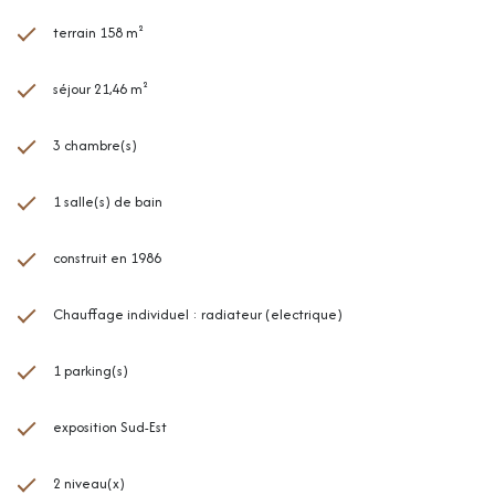
terrain 158 m²
séjour 21,46 m²
3 chambre(s)
1 salle(s) de bain
construit en 1986
Chauffage individuel : radiateur (electrique)
1 parking(s)
exposition Sud-Est
2 niveau(x)