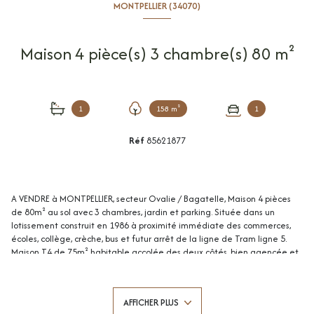
MONTPELLIER (34070)
Maison 4 pièce(s) 3 chambre(s) 80 m²
1
158 m²
1
Réf
85621877
A VENDRE à MONTPELLIER, secteur Ovalie / Bagatelle, Maison 4 pièces
de 80m² au sol avec 3 chambres, jardin et parking. Située dans un
lotissement construit en 1986 à proximité immédiate des commerces,
écoles, collège, crèche, bus et futur arrêt de la ligne de Tram ligne 5.
Maison T4 de 75m² habitable accolée des deux côtés, bien agencée et
comprenant : une entrée avec rangement, wc séparés, une cuisine
aménagée et équipée de 10m² avec ouverture sur séjour lumineux de
22m², jardin de 35m² exposée Sud-Est. A l'étage: palier donnant sur 3
AFFICHER PLUS
chambres de 10m² dont une avec rangement, salle de douche et wc