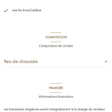
vue Vis-à-vis,Ciel,Rue
COMPOSITION
Composition de ce bien
Rez-de-chaussée
jardin
50 m²
entrée
5.89 m²
FINANCIER
toilettes
1.23 m²
Informations financières
cuisine
9.58 m²
Les honoraires d'agence seront intégralement à la charge du vendeur
séjour
21.46 m²