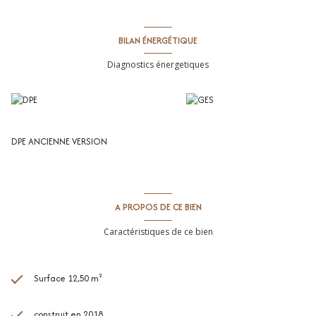
interlocuteur privilégié : Olivier BIHI, gérant de l'agence Cimm
immobilier Montpellier.
BILAN ÉNERGÉTIQUE
Diagnostics énergetiques
DPE ANCIENNE VERSION
A PROPOS DE CE BIEN
Caractéristiques de ce bien
Surface 12,50 m²
construit en 2018