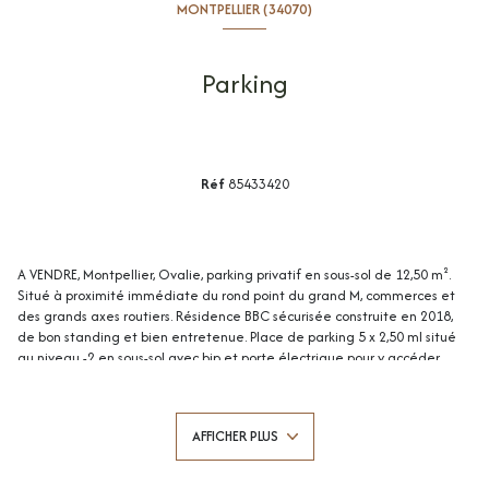
MONTPELLIER (34070)
Parking
Réf
85433420
A VENDRE, Montpellier, Ovalie, parking privatif en sous-sol de 12,50 m².
Situé à proximité immédiate du rond point du grand M, commerces et
des grands axes routiers. Résidence BBC sécurisée construite en 2018,
de bon standing et bien entretenue. Place de parking 5 x 2,50 ml situé
au niveau -2 en sous-sol avec bip et porte électrique pour y accéder.
Idéal pour les habitants du secteur ou un investisseur ! Bien soumis au
statut de la copropriété comprenant 113 lots d'habitations. Montant
moyen annuel de la quote-part du budget prévisionnel à la charge du
AFFICHER PLUS
vendeur : 104 €. Aucune procédure en cours menée sur le fondement
des articles 29-1 A et 29-1 de la loi n° 65-557 du 10 juillet 1965 et de
l'article L. 615-6 du CCH. Honoraires à la charge du vendeur. Votre