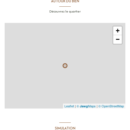
AUTOUR DU BIEN
Découvrez le quartier
+
−
Leaflet
|
©
Maps
|
© OpenStreetMap
Jawg
SIMULATION