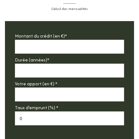
Calcul des mensualités
Montant du crédit (en €)*
Durée (années)*
Votre apport (en €) *
Taux d'emprunt (%) *