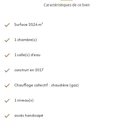
29-1 A et 29-1 de la loi n° 65-557 du 10 juillet 1965 et de l'article L. 615-6
Caractéristiques de ce bien
du CCH.
Taxe foncière : 297 €. Honoraires à la charge du vendeur.
Votre interlocuteur privilégié : Olivier BIHI, gérant de l'agence Maison B.
Surface 20,34 m²
Les informations sur les risques auxquels ce bien est exposé sont
disponibles sur le site
Géorisques
1 chambre(s)
1 salle(s) d'eau
construit en 2017
Chauffage collectif : chaudière (gaz)
1 niveau(x)
accès handicapé