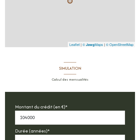
Leaflet
|
©
Maps
|
© OpenStreetMap
Jawg
SIMULATION
Calcul des mensualités
Montant du crédit (en €)*
Durée (années)*