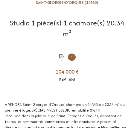
SAINT-GEORGES-D'ORQUES (34680)
Studio 1 pièce(s) 1 chambre(s) 20.34
m²
1
104 000 €
Réf
1828
A VENDRE, Saint Georges d'Orques, chambre en EHPAD de 20,34 m² au
premier étage, SPÉCIAL INVESTISSEUR, rentabilité 8% !!!
Localisée dans la jolie ville de Saint Georges d'Orques, disposant de
toutes les commodités, commerces et infrastructures. A proximité
directe d'un grand axe routier permettant de rejoindre Montpellier en
15min à peine en voiture et Juvignac (collège, tramway, centre