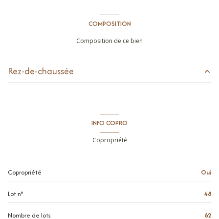
COMPOSITION
Composition de ce bien
Rez-de-chaussée
chambre
m²
salle de bain
m²
INFO COPRO
Copropriété
Copropriété
Oui
Lot n°
48
Nombre de lots
62